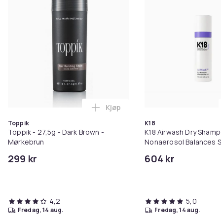
Næringsrik
Dermo-beskyttende
Parfyme:
Honning
Vanilje
Artikkel nr.
f83e599a-3fb7-542f-8c36-c3f67f34f100
Kjøp
Legg Toppik - 27,5g - Dark Brow
Toppik
K18
Produktsikkerhetsinformasjon
Toppik - 27,5g - Dark Brown -
K18 Airwash Dry Sham
Mørkebrun
Nonaerosol Balances S
Controls Excess Oil
299 kr
604 kr
4,2
5,0
fredag, 14 aug.
fredag, 14 aug.