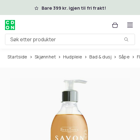
Hopp til hovedinnhold
Bare 399 kr. igjen til fri frakt!
Søk etter produkter
Startside
Skjønnhet
Hudpleie
Bad & dusj
Såpe