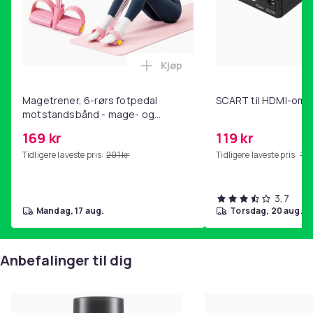
Hydroxyethylcellulose
Olea europaea (olive) fruit oil
Peg-40 hydrogenated castor oil
Glycerin
Kjøp
Legg Magetrener, 6-rørs fotp
Benzyl benzoate
Potassium cocoate
Magetrener, 6-rørs fotpedal
SCART til HDMI-omf
Olivenolje
motstandsbånd - mage- og
kjernetrening, yoga og
Type:
169 kr
119 kr
hjemmegymnastikk Pink
Dermokosmetikk
Tidligere laveste pris:
201 kr
Tidligere laveste pris:
143
Parapharmacy
Hygiene
3,7
Kroppsdeler:
mandag, 17 aug.
torsdag, 20 aug.
Hender
Universal
Anbefalinger til dig
Egenskaper:
Fuktighetsgiver
Renser