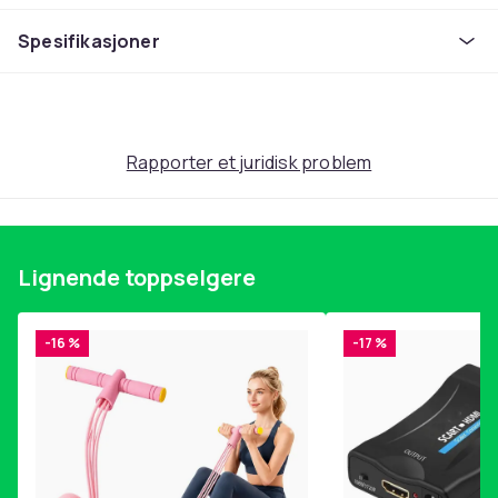
Funksjoner:
Spesifikasjoner
Vegansk
Naturlige ingredienser
Bærekraftig pakking
Kapasitet: 300 ml
Kjønn: Unisex
Rapporter et juridisk problem
Ingrediens:
Polysorbate 60
Sodium phosphate
Tetrasodium edta
Lignende toppselgere
Tetrasodium glutamate diacetate
Tocopherol
-16 %
-17 %
Alpha-isomethyl ionone
Caramel
Cocos nucifera (coconut) oil
Disodium phosphate
Fragance (parfum)
Hexyl cinnamal