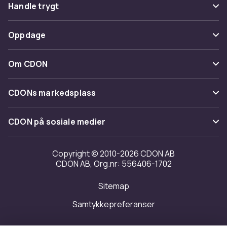
Vanlige spørsmål
Handle trygt
Spor pakke
Betaling
Oppdage
Angre & returner her
Levering
Kategorier
Kontakt oss
Om CDON
Vilkår & policy
Varemerker
Om oss
Tilbakekallinger
CDONs markedsplass
Guider
Kundeanmeldelser
Merchant Help Center
CDON på sosiale medier
Jobbe på CDON
Investor relations
Copyright © 2010-2026 CDON AB
CDON AB, Org.nr: 556406-1702
Tilgjengelighet
Sitemap
Samtykkepreferanser