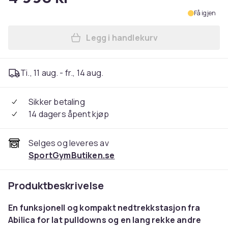
Få igjen
Legg i handlekurv
Legg FlexTower 2.0 i handl
Ti., 11 aug. - fr., 14 aug.
Sikker betaling
14 dagers åpent kjøp
Selges og leveres av
SportGymButiken.se
Produktbeskrivelse
En funksjonell og kompakt nedtrekkstasjon fra
Abilica for lat pulldowns og en lang rekke andre