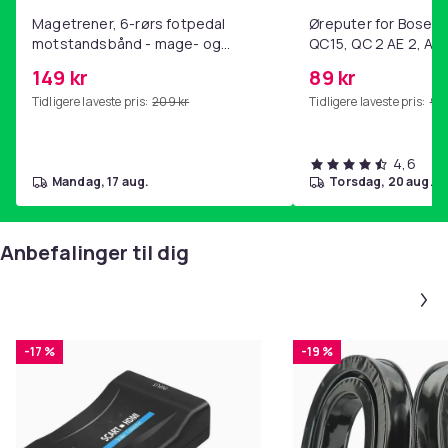
Magetrener, 6-rørs fotpedal
Øreputer for Bose QC
motstandsbånd - mage- og
QC15, QC 2 AE 2, AE 
kjernetrening, yoga og
SoundTrue, SoundLin
149 kr
89 kr
hjemmegymnastikk Purple
Tidligere laveste pris:
209 kr
Tidligere laveste pris:
99 
4,6
mandag, 17 aug.
torsdag, 20 aug.
Anbefalinger til dig
-17 %
-19 %