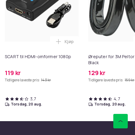
Kjøp
Legg SCART til HDMI-omformer 1
SCART til HDMI-omformer 1080p
Øreputer for 3M Peltor
Black
119 kr
129 kr
Tidligere laveste pris:
143 kr
Tidligere laveste pris:
159 kr
3,7
4,7
torsdag, 20 aug.
torsdag, 20 aug.