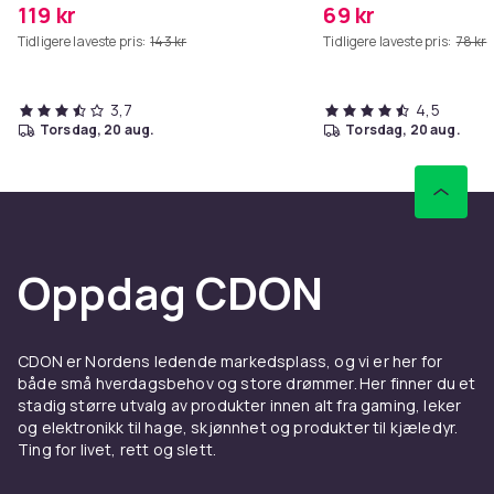
119 kr
69 kr
Tidligere laveste pris:
143 kr
Tidligere laveste pris:
78 kr
3,7
4,5
torsdag, 20 aug.
torsdag, 20 aug.
Oppdag CDON
CDON er Nordens ledende markedsplass, og vi er her for
både små hverdagsbehov og store drømmer. Her finner du et
stadig større utvalg av produkter innen alt fra gaming, leker
og elektronikk til hage, skjønnhet og produkter til kjæledyr.
Ting for livet, rett og slett.