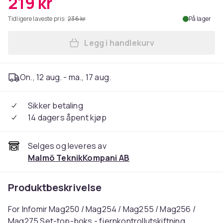
219 kr
Tidligere laveste pris:
236 kr
På lager
Legg i handlekurv
Legg Fjernkontroll utskift
On., 12 aug. - ma., 17 aug.
Sikker betaling
14 dagers åpent kjøp
Selges og leveres av
Malmö TeknikKompani AB
Produktbeskrivelse
For Infomir Mag250 / Mag254 / Mag255 / Mag256 /
Mag275 Set-top-boks - fjernkontrollutskiftning