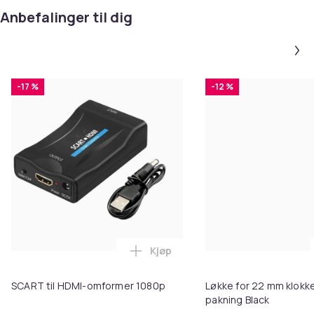
Anbefalinger til dig
-17 %
-12 %
Kjøp
Legg SCART til HDMI-omformer 1
SCART til HDMI-omformer 1080p
Løkke for 22 mm klokke
pakning Black