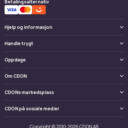
Betalingsalternativ
Hjelp og informasjon
Vanlige spørsmål
Handle trygt
Spor pakke
Betaling
Oppdage
Angre & returner her
Levering
Kategorier
Kontakt oss
Om CDON
Vilkår & policy
Varemerker
Om oss
Tilbakekallinger
CDONs markedsplass
Guider
Kundeanmeldelser
Merchant Help Center
CDON på sosiale medier
Jobbe på CDON
Investor relations
Copyright © 2010-2026 CDON AB