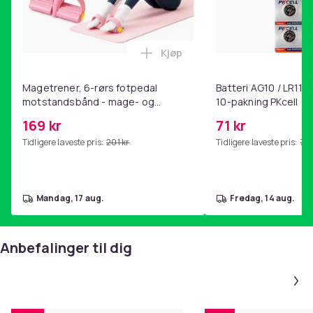
Kjøp
Legg Magetrener, 6-rørs fotp
Magetrener, 6-rørs fotpedal
Batteri AG10 / LR1130
motstandsbånd - mage- og
10-pakning PKcell
kjernetrening, yoga og
169 kr
71 kr
hjemmegymnastikk Pink
Tidligere laveste pris:
201 kr
Tidligere laveste pris:
76 
mandag, 17 aug.
fredag, 14 aug.
Anbefalinger til dig