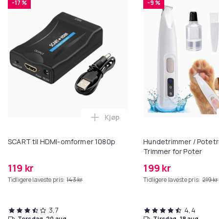
-17 %
-9 %
Kjøp
Legg SCART til HDMI-omformer 1
SCART til HDMI-omformer 1080p
Hundetrimmer / Potetr
Trimmer for Poter
119 kr
199 kr
Tidligere laveste pris:
143 kr
Tidligere laveste pris:
219 kr
3,7
4,4
torsdag, 20 aug.
tirsdag, 18 aug.