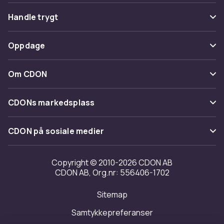
Vanlige spørsmål
Handle trygt
Spor pakke
Betaling
Oppdage
Angre & returner her
Levering
Kategorier
Kontakt oss
Om CDON
Vilkår & policy
Varemerker
Om oss
Tilbakekallinger
CDONs markedsplass
Guider
Kundeanmeldelser
Merchant Help Center
CDON på sosiale medier
Jobbe på CDON
Investor relations
Copyright © 2010-2026 CDON AB
CDON AB, Org.nr: 556406-1702
Tilgjengelighet
Sitemap
Samtykkepreferanser