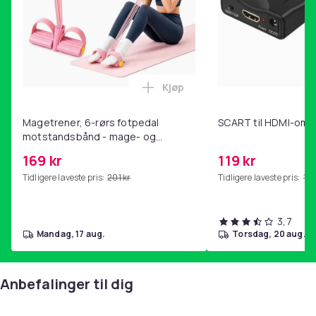
Kjøp
Legg Magetrener, 6-rørs fotp
Magetrener, 6-rørs fotpedal
SCART til HDMI-omf
motstandsbånd - mage- og
kjernetrening, yoga og
169 kr
119 kr
hjemmegymnastikk Pink
Tidligere laveste pris:
201 kr
Tidligere laveste pris:
143
3,7
mandag, 17 aug.
torsdag, 20 aug.
Anbefalinger til dig