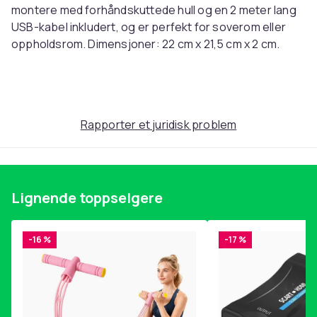
montere med forhåndskuttede hull og en 2 meter lang
USB-kabel inkludert, og er perfekt for soverom eller
oppholdsrom. Dimensjoner: 22 cm x 21,5 cm x 2 cm.
Denne teksten er automatisk oversatt, og det kan
forekomme feil.
Artikkel nr.
cf535da8-e083-56a2-b555-d279a04626ce
Rapporter et juridisk problem
Produktsikkerhetsinformasjon
Lignende toppselgere
-16 %
-17 %