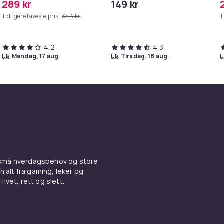
289 kr
149 kr
Tidligere laveste pris:
344 kr
T
4,2
4,3
mandag, 17 aug.
tirsdag, 18 aug.
 små hverdagsbehov og store
n alt fra gaming, leker og
livet, rett og slett.