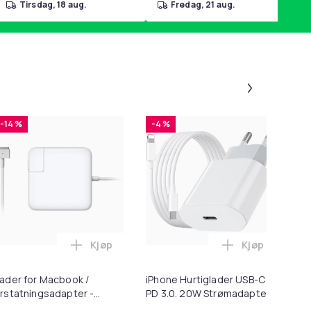
tirsdag, 18 aug.
fredag, 21 aug.
Panel 1 a
-14 %
-4 %
Kjøp
Kjøp
 i handlekurven
l HDMI Converter 1080p - Adapter i handlekurven
Legg Lader for Macbook / Erstatningsadapt
Legg iPhone H
To
ader for Macbook /
iPhone Hurtiglader USB-C
To
rstatningsadapter -
PD 3.0. 20W Strømadapter
- 
agSafe Gen 2 - 45W
+ Kabel