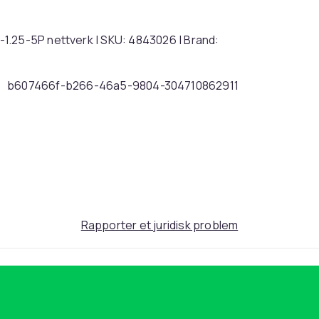
1.25-5P nettverk | SKU: 4843026 | Brand:
b607466f-b266-46a5-9804-304710862911
Rapporter et juridisk problem