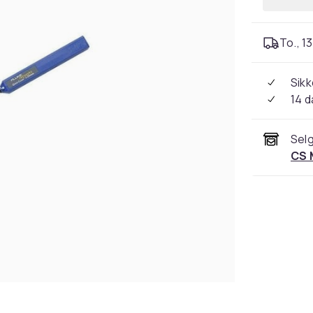
To., 13
Sikk
14 d
Selg
CS