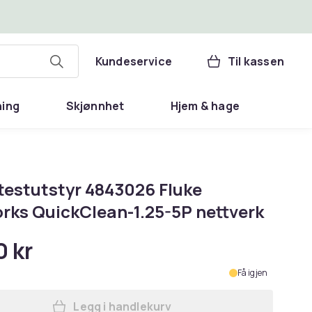
Kundeservice
Til kassen
ning
Skjønnhet
Hjem & hage
-testutstyr 4843026 Fluke
rks QuickClean-1.25-5P nettverk
0 kr
Få igjen
Legg i handlekurv