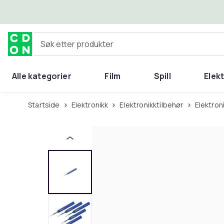
Hopp til hovedinnhold
Søk etter produkter
Alle kategorier
Film
Spill
Elek
Startside
Elektronikk
Elektronikktilbehør
Elektro