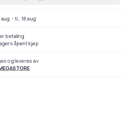
Legg Fiber-testutstyr 4843026 Fluk
 aug. - ti., 18 aug.
er betaling
agers åpent kjøp
es og leveres av
 MEGASTORE