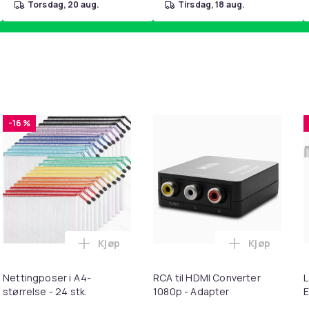
torsdag, 20 aug.
tirsdag, 18 aug.
-16 %
Kjøp
Kjøp
e farge 9.3 veldig lys gylden blond i handlekurven
T til HDMI-omformer 1080p i handlekurven
Legg Nettingposer i A4-størrelse - 24 stk.
Legg RCA ti
Nettingposer i A4-
RCA til HDMI Converter
L
størrelse - 24 stk.
1080p - Adapter
E
M