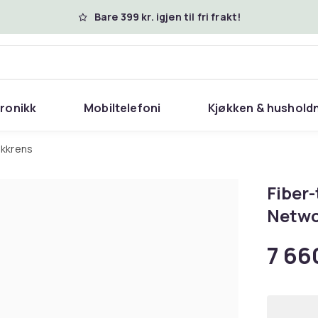
Bare 399 kr. igjen til fri frakt!
tronikk
Mobiltelefoni
Kjøkken & hushold
nikkrens
Fiber
Netwo
7 66