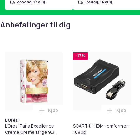
mandag, 17 aug.
fredag, 14 aug.
Anbefalinger til dig
-17 %
Kjøp
Kjøp
Legg L'Oreal Paris Excellence Creme Crem
Legg SCAR
L'Oréal
L'Oreal Paris Excellence
SCART til HDMI-omformer
Creme Creme farge 9.3
1080p
veldig lys gylden blond