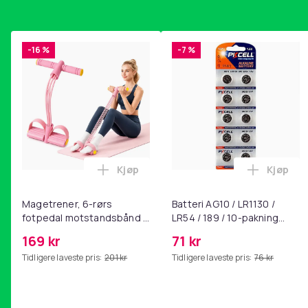
-16 %
-7 %
Kjøp
Kjøp
Legg Magetrener, 6-rørs fotpedal mot
Legg Bat
Magetrener, 6-rørs
Batteri AG10 / LR1130 /
fotpedal motstandsbånd -
LR54 / 189 / 10-pakning
mage- og kjernetrening,
PKcell
169 kr
71 kr
yoga og
Tidligere laveste pris:
201 kr
Tidligere laveste pris:
76 kr
hjemmegymnastikk Pink