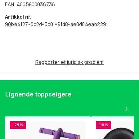
EAN: 4005800036736
Artikkel nr.
90be4127-6c2d-5c01-91d8-ae0d04eab229
Produktsikkerhetsinformasjon
Rapporter et juridisk problem
Lignende toppselgere
Pa
-29 %
-10 %