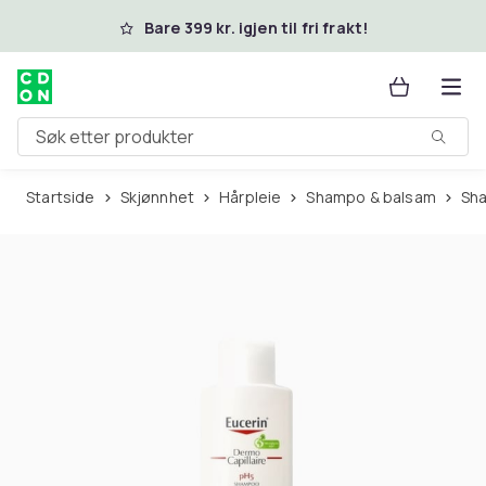
Hopp til hovedinnhold
Bare 399 kr. igjen til fri frakt!
Søk etter produkter
Startside
Skjønnhet
Hårpleie
Shampo & balsam
S