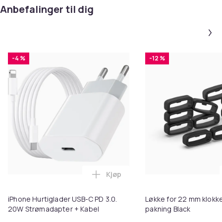
Anbefalinger til dig
-4 %
-12 %
Kjøp
Legg iPhone Hurtiglader USB-C 
iPhone Hurtiglader USB-C PD 3.0.
Løkke for 22 mm klokke
20W Strømadapter + Kabel
pakning Black