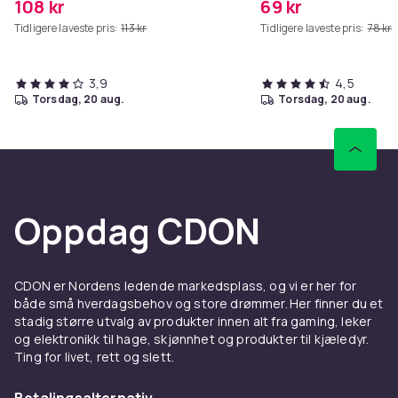
108 kr
69 kr
Tidligere laveste pris:
113 kr
Tidligere laveste pris:
78 kr
3,9
4,5
torsdag, 20 aug.
torsdag, 20 aug.
Oppdag CDON
CDON er Nordens ledende markedsplass, og vi er her for
både små hverdagsbehov og store drømmer. Her finner du et
stadig større utvalg av produkter innen alt fra gaming, leker
og elektronikk til hage, skjønnhet og produkter til kjæledyr.
Ting for livet, rett og slett.
Betalingsalternativ