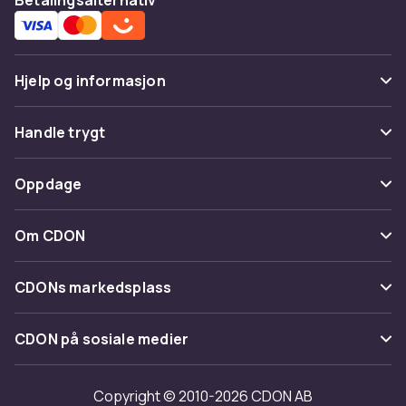
Hjelp og informasjon
Vanlige spørsmål
Handle trygt
Spor pakke
Betaling
Oppdage
Angre & returner her
Levering
Kategorier
Kontakt oss
Om CDON
Vilkår & policy
Varemerker
Om oss
Tilbakekallinger
CDONs markedsplass
Guider
Kundeanmeldelser
Merchant Help Center
CDON på sosiale medier
Jobbe på CDON
Investor relations
Copyright © 2010-2026 CDON AB