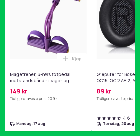
Kjøp
Legg Magetrener, 6-rørs fotp
Magetrener, 6-rørs fotpedal
Øreputer for Bose QC
motstandsbånd - mage- og
QC15, QC 2 AE 2, AE 
kjernetrening, yoga og
SoundTrue, SoundLin
149 kr
89 kr
hjemmegymnastikk Purple
Tidligere laveste pris:
209 kr
Tidligere laveste pris:
99 
4,6
mandag, 17 aug.
torsdag, 20 aug.