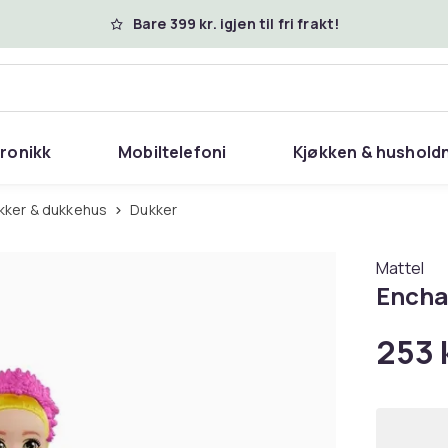
Bare 399 kr. igjen til fri frakt!
tronikk
Mobiltelefoni
Kjøkken & hushold
ukker & dukkehus
Dukker
Mattel
Encha
253 