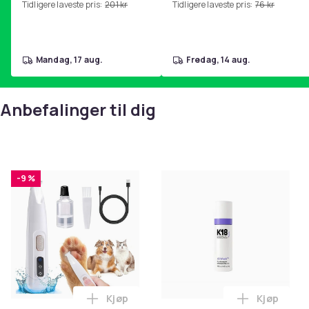
Tidligere laveste pris:
201 kr
Tidligere laveste pris:
76 kr
hjemmegymnastikk Pink
mandag, 17 aug.
fredag, 14 aug.
Anbefalinger til dig
-9 %
Kjøp
Kjøp
Legg Hundetrimmer / Potetrimmer - Trim
Legg K18 A