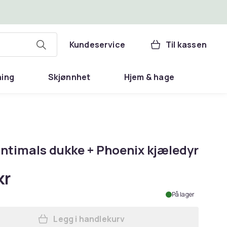
Kundeservice
Til kassen
ning
Skjønnhet
Hjem & hage
ntimals dukke + Phoenix kjæledyr
kr
På lager
Legg i handlekurv
Legg Enchantimals dukke + Phoenix 