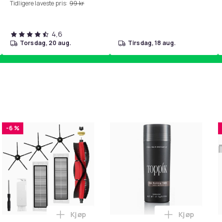
Tidligere laveste pris:
99 kr
4,6
torsdag, 20 aug.
tirsdag, 18 aug.
-6 %
Kjøp
Kjøp
mer for Poter i handlekurven
irwash Dry Shampoo Nonaerosol Balances Scalp & Controls Exc
Legg Tilbehør 8 deler Xiaomi Roborock S
Legg Toppik