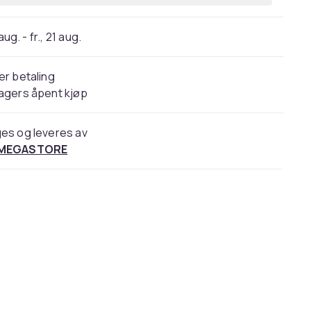
 aug. - fr., 21 aug.
er betaling
agers åpent kjøp
es og leveres av
 MEGASTORE