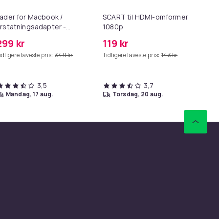
ader for Macbook /
SCART til HDMI-omformer
HD
rstatningsadapter -
1080p
me
agSafe Gen 2 - 45W
299 kr
119 kr
99
idligere laveste pris:
349 kr
Tidligere laveste pris:
143 kr
Tid
3,5
3,7
mandag, 17 aug.
torsdag, 20 aug.