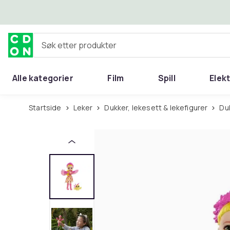
Hopp til hovedinnhold
Søk etter produkter
Alle kategorier
Film
Spill
Elek
Startside
Leker
Dukker, lekesett & lekefigurer
D