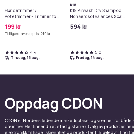
K18
Hundetrimmer /
K18 Airwash Dry Shampoo
Potetrimmer - Trimmer for
Nonaerosol Balances Scalp
Poter
& Controls Excess Oil
199 kr
594 kr
Tidligere laveste pris:
219 kr
4,4
5,0
tirsdag, 18 aug.
fredag, 14 aug.
Oppdag CDON
CDON er Nordens ledende markedsplass, og vi er her for både
drømmer. Her finner du et stadig større utvalg av produkter inne
elektronikk til hage, skjønnhet og produkter til kjæledyr. Ting for 