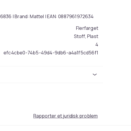
6836 | Brand: Mattel | EAN: 0887961972634
Flerfarget
Stoff, Plast
4
efc4cbe0-74b5-49d4-9db6-a4a1f5cd56f1
Rapporter et juridisk problem