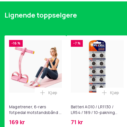
Lignende toppselgere
-16 %
-7 %
Kjøp
Kjøp
Legg Magetrener, 6-rørs fotpedal mot
Legg Bat
Magetrener, 6-rørs
Batteri AG10 / LR1130 /
fotpedal motstandsbånd -
LR54 / 189 / 10-pakning
mage- og kjernetrening,
PKcell
169 kr
71 kr
yoga og