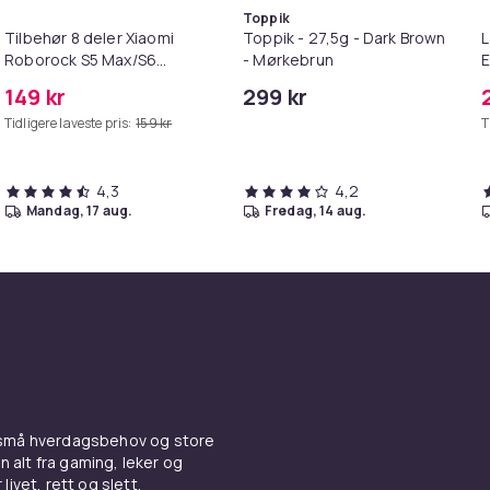
Toppik
Tilbehør 8 deler Xiaomi
Toppik - 27,5g - Dark Brown
L
Roborock S5 Max/S6
- Mørkebrun
E
Pure/S6
M
149 kr
299 kr
MAXV/S50/S51/S55/S5/S60/S65/S6
Tidligere laveste pris:
159 kr
T
4,3
4,2
mandag, 17 aug.
fredag, 14 aug.
 små hverdagsbehov og store
n alt fra gaming, leker og
livet, rett og slett.