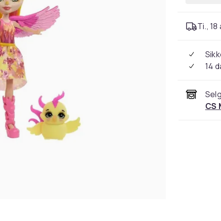
Ti., 18
Sikk
14 d
Selg
CS