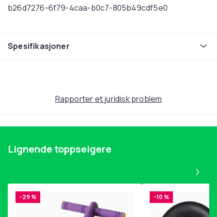
b26d7276-6f79-4caa-b0c7-805b49cdf5e0
Produktsikkerhetsinformasjon
Spesifikasjoner
Rapporter et juridisk problem
Lignende toppselgere
Pa
-29 %
-10 %