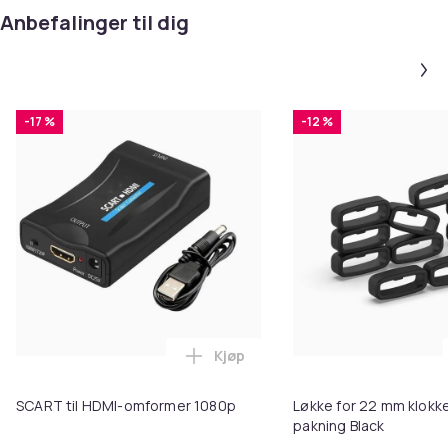
Anbefalinger til dig
-17 %
-12 %
Kjøp
Legg SCART til HDMI-omformer 1
SCART til HDMI-omformer 1080p
Løkke for 22 mm klokke
pakning Black