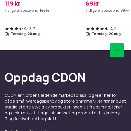
119 kr
69 kr
Tidligere laveste pris:
143 kr
Tidligere laveste pris:
78 kr
3,7
4,5
torsdag, 20 aug.
torsdag, 20 aug.
Oppdag CDON
CDON er Nordens ledende markedsplass, og vi er her for
både små hverdagsbehov og store drømmer. Her finner du et
stadig større utvalg av produkter innen alt fra gaming, leker
og elektronikk til hage, skjønnhet og produkter til kjæledyr.
Ting for livet, rett og slett.