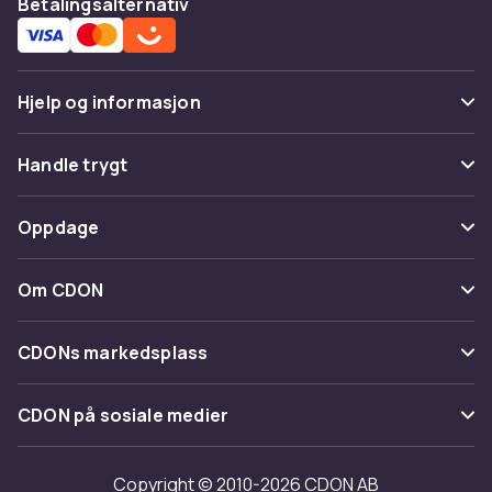
Betalingsalternativ
Hjelp og informasjon
Vanlige spørsmål
Handle trygt
Spor pakke
Betaling
Oppdage
Angre & returner her
Levering
Kategorier
Kontakt oss
Om CDON
Vilkår & policy
Varemerker
Om oss
Tilbakekallinger
CDONs markedsplass
Guider
Kundeanmeldelser
Merchant Help Center
CDON på sosiale medier
Jobbe på CDON
Investor relations
Copyright © 2010-2026 CDON AB