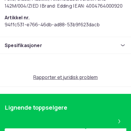
142M/004/ZI ED | Brand: Edding | EAN: 4004764000920
Artikkel nr.
94ffc531-e766-46db-ad88-53b9f623dacb
Produktsikkerhetsinformasjon
Spesifikasjoner
Rapporter et juridisk problem
Lignende toppselgere
Pa