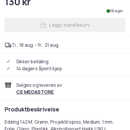
130 kr
På lager
Legg i handlekurv
Legg Edding 142 M, Grønn, Pr
Ti., 18 aug. - fr., 21 aug.
Sikker betaling
14 dagers åpent kjøp
Selges og leveres av
CS MEGASTORE
Produktbeskrivelse
Edding 142 M, Grønn, Projektil spiss, Medium, 1 mm,
Folie, Glass, Plastikk, Alkoholbasert blekk | SKU: