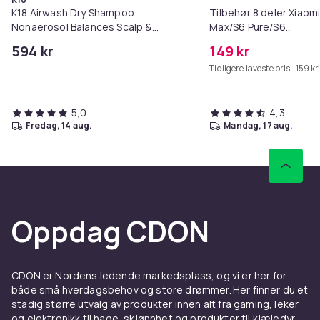
K18 Airwash Dry Shampoo
Tilbehør 8 deler Xiaom
Nonaerosol Balances Scalp &
Max/S6 Pure/S6
Controls Excess Oil
MAXV/S50/S51/S55/S5
594 kr
149 kr
Tidligere laveste pris:
159 kr
5,0
4,3
fredag, 14 aug.
mandag, 17 aug.
Oppdag CDON
CDON er Nordens ledende markedsplass, og vi er her for
både små hverdagsbehov og store drømmer. Her finner du et
stadig større utvalg av produkter innen alt fra gaming, leker
og elektronikk til hage, skjønnhet og produkter til kjæledyr.