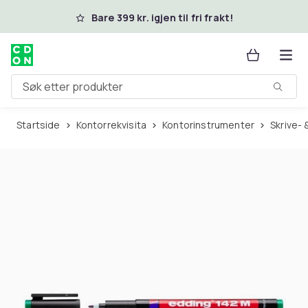
Hopp til hovedinnhold
Bare 399 kr. igjen til fri frakt!
Søk etter produkter
Startside
Kontorrekvisita
Kontorinstrumenter
Skrive-