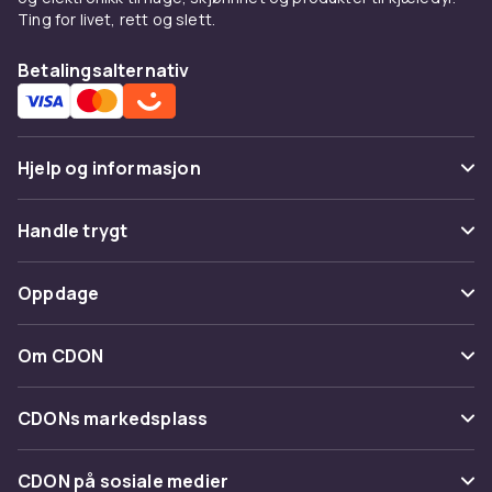
Ting for livet, rett og slett.
Betalingsalternativ
Hjelp og informasjon
Vanlige spørsmål
Handle trygt
Spor pakke
Betaling
Oppdage
Angre & returner her
Levering
Kategorier
Kontakt oss
Om CDON
Vilkår & policy
Varemerker
Om oss
Tilbakekallinger
CDONs markedsplass
Guider
Kundeanmeldelser
Merchant Help Center
CDON på sosiale medier