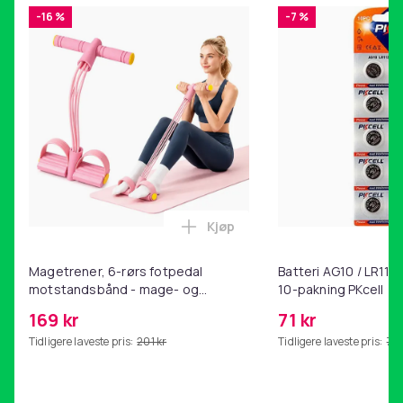
-16 %
-7 %
Kjøp
Legg Magetrener, 6-rørs fotp
Magetrener, 6-rørs fotpedal
Batteri AG10 / LR1130
motstandsbånd - mage- og
10-pakning PKcell
kjernetrening, yoga og
169 kr
71 kr
hjemmegymnastikk Pink
Tidligere laveste pris:
201 kr
Tidligere laveste pris:
76 