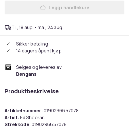
Legg i handlekurv
Legg Ed Sheeran - = (Vinyl) 
Ti., 18 aug. - ma., 24 aug.
Sikker betaling
14 dagers åpent kjøp
Selges og leveres av
Bengans
Produktbeskrivelse
Artikkelnummer
: 0190296657078
Artist
: Ed Sheeran
Strekkode
: 0190296657078