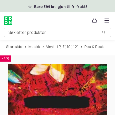
Hopp til hovedinnhold
Bare 399 kr. igjen til fri frakt!
Søk etter produkter
Startside
Musikk
Vinyl - LP, 7", 10", 12"
Pop & Rock
-4 %