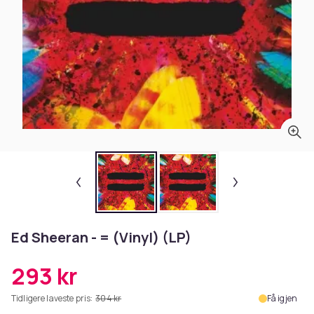
Ed Sheeran - = (Vinyl) (LP)
293 kr
Tidligere laveste pris:
304 kr
Få igjen