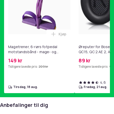
13. SANDMAN
14. BE RIGHT NOW
Enheter i pakken
: 1
Artikkel nr.
Kjøp
3c84b12a-6c79-4c66-8568-3e45eda1df07
Legg Magetrener, 6-rørs fotp
Produktsikkerhetsinformasjon
Magetrener, 6-rørs fotpedal
Øreputer for Bose QC
motstandsbånd - mage- og
QC15, QC 2 AE 2, AE 
kjernetrening, yoga og
SoundTrue, SoundLin
149 kr
89 kr
hjemmegymnastikk Purple
Tidligere laveste pris:
209 kr
Tidligere laveste pris:
99 
4,6
tirsdag, 18 aug.
fredag, 21 aug.
Anbefalinger til dig