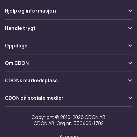
Hjelp og informasjon
Vanlige spørsmål
Handle trygt
Spor pakke
Betaling
Oppdage
Angre & returner her
Levering
Kategorier
Kontakt oss
Om CDON
Vilkår & policy
Varemerker
Om oss
Tilbakekallinger
CDONs markedsplass
Guider
Kundeanmeldelser
Merchant Help Center
CDON på sosiale medier
Jobbe på CDON
Investor relations
Copyright © 2010-2026 CDON AB
CDON AB, Org.nr: 556406-1702
Tilgjengelighet
Sitemap