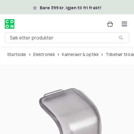
Hopp til hovedinnhold
Bare 399 kr. igjen til fri frakt!
Søk etter produkter
Startside
Elektronikk
Kameraer & optikk
Tilbehør til 