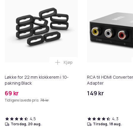
Kjøp
Legg Løkke for 22 mm klokkerem 
Løkke for 22 mm klokkerem i 10-
RCA til HDMI Converter
pakning Black
Adapter
69 kr
149 kr
Tidligere laveste pris:
78 kr
4,5
4,3
torsdag, 20 aug.
tirsdag, 18 aug.