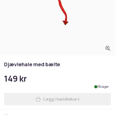
Djævlehale med bælte
149 kr
På lager
Legg i handlekurv
Legg Djævlehale med bælte 