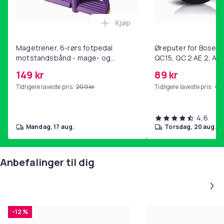
Kjøp
Legg Magetrener, 6-rørs fotp
Magetrener, 6-rørs fotpedal
Øreputer for Bose QC
motstandsbånd - mage- og
QC15, QC 2 AE 2, AE 
kjernetrening, yoga og
SoundTrue, SoundLin
149 kr
89 kr
hjemmegymnastikk Purple
Tidligere laveste pris:
209 kr
Tidligere laveste pris:
99 
4,6
mandag, 17 aug.
torsdag, 20 aug.
Anbefalinger til dig
-12 %