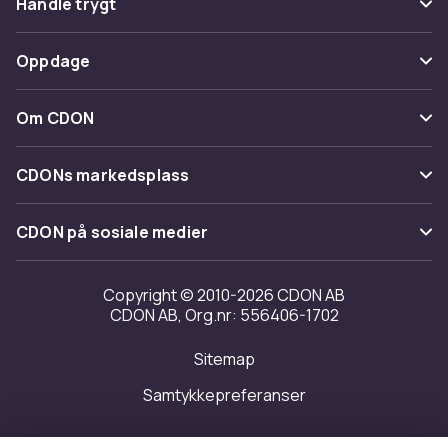
Handle trygt
Spor pakke
Betaling
Oppdage
Angre & returner her
Levering
Kategorier
Kontakt oss
Om CDON
Vilkår & policy
Varemerker
Om oss
Tilbakekallinger
CDONs markedsplass
Guider
Kundeanmeldelser
Merchant Help Center
CDON på sosiale medier
Jobbe på CDON
Investor relations
Copyright © 2010-2026 CDON AB
CDON AB, Org.nr: 556406-1702
Tilgjengelighet
Sitemap
Samtykkepreferanser