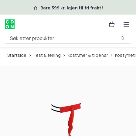
Hopp til hovedinnhold
Bare 399 kr. igjen til fri frakt!
Søk etter produkter
Startside
Fest & feiring
Kostymer & tilbehør
Kostymet