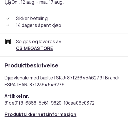
On., 12 aug. - ma., 17 aug.
Sikker betaling
14 dagers åpent kjøp
Selges og leveres av
CS MEGASTORE
Produktbeskrivelse
Djævlehale med bælte | SKU: 8712364546279 | Brand:
ESPA | EAN: 8712364546279
Artikkel nr.
81ce01f8-6868-5c61-9820-10daa06c0372
Produktsikkerhetsinformasjon