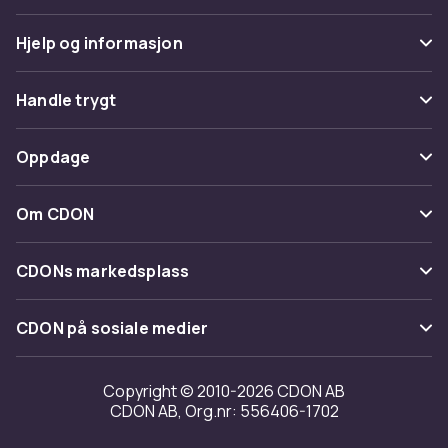
Hjelp og informasjon
Vanlige spørsmål
Handle trygt
Spor pakke
Betaling
Oppdage
Angre & returner her
Levering
Kategorier
Kontakt oss
Om CDON
Vilkår & policy
Varemerker
Om oss
Tilbakekallinger
CDONs markedsplass
Guider
Kundeanmeldelser
Merchant Help Center
CDON på sosiale medier
Jobbe på CDON
Investor relations
Copyright © 2010-2026 CDON AB
CDON AB, Org.nr: 556406-1702
Tilgjengelighet