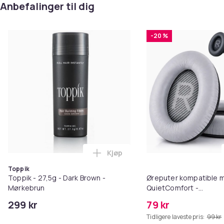
Anbefalinger til dig
-20 %
Kjøp
Legg Toppik - 27,5g - Dark Brow
Toppik
Toppik - 27,5g - Dark Brown -
Øreputer kompatible 
Mørkebrun
QuietComfort -
QC35/QC25/QC15/AE2 
299 kr
79 kr
Tidligere laveste pris:
99 kr