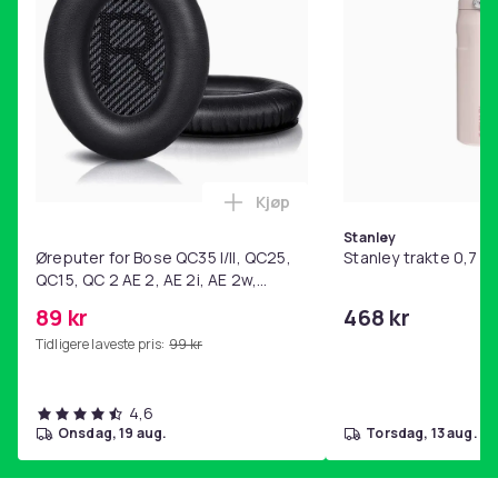
Kjøp
Legg Øreputer for Bose QC35 I/
Stanley
Øreputer for Bose QC35 I/II, QC25,
Stanley trakte 0,7 l,
QC15, QC 2 AE 2, AE 2i, AE 2w,
SoundTrue, SoundLink Black
89 kr
468 kr
Tidligere laveste pris:
99 kr
4,6
onsdag, 19 aug.
torsdag, 13 aug.