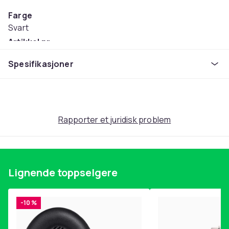
Farge
Svart
Artikkel nr.
c9c83b32-8be4-42d4-aad2-0b72752b9975
Spesifikasjoner
Produktsikkerhetsinformasjon
Rapporter et juridisk problem
Lignende toppselgere
-10 %