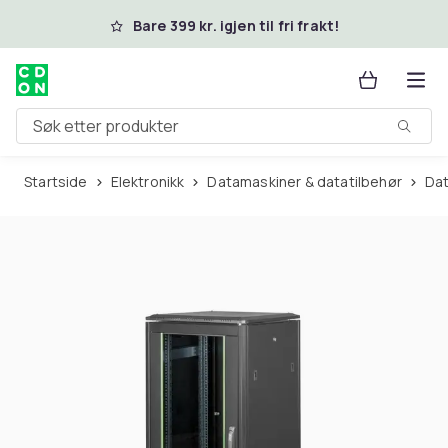
Hopp til hovedinnhold
Bare 399 kr. igjen til fri frakt!
Søk etter produkter
Startside
Elektronikk
Datamaskiner & datatilbehør
D