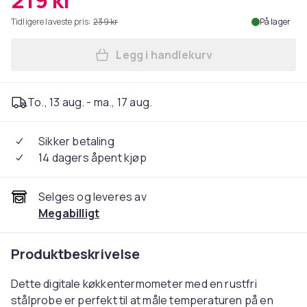
219 kr
Tidligere laveste pris:
239 kr
På lager
Legg i handlekurv
Legg Digital kjøkkentermo
To., 13 aug. - ma., 17 aug.
Sikker betaling
14 dagers åpent kjøp
Selges og leveres av
Megabilligt
Produktbeskrivelse
Dette digitale køkkentermometer med en rustfri
stålprobe er perfekt til at måle temperaturen på en