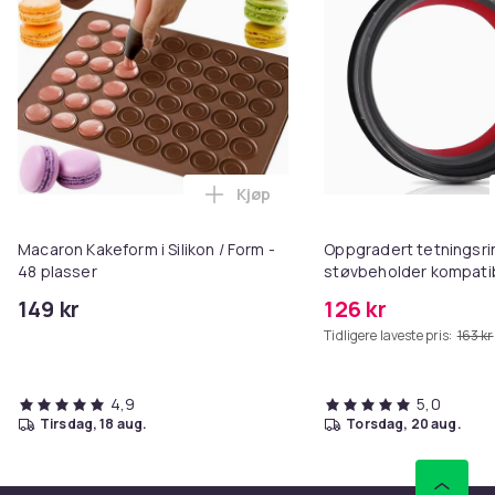
Kjøp
Legg Macaron Kakeform i Silikon 
Macaron Kakeform i Silikon / Form -
Oppgradert tetningsri
48 plasser
støvbeholder kompati
Dyson V11/V15 Gen5/SV-
149 kr
126 kr
T8 skrutrekker)
Tidligere laveste pris:
163 kr
4,9
5,0
tirsdag, 18 aug.
torsdag, 20 aug.