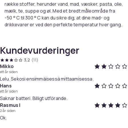
række stoffer, herunder vand, mad, væsker, pasta, olie,
mælk, te, suppe og øl. Med et bredt måleområde fra
-50 ° C til 300 ° C kan du sikre dig, at dine mad- og
drikkevarer er ved den perfekte temperatur hver gang.
Funktioner:
pen - Ligesom struktur med rustfrit stål stålprobe.
Funktioner inkluderer: On/Off til strømkørsel, C/F for
Kundevurderinger
Celsius/Fahrenheit -konvertering, hold for
temperaturlås og min/max for høj og lav
3,2
(11)
temperaturhukommelse.
Mikko
ett år siden
Nøjagtighed: ± 1 ° C (-20 ° C til +80 ° C), ± 2 ° C i andre
Lelu. Sekosi ensimmäisessä mittaamisessa.
områder.
Hans
Energibesparelsestilstand: automatisk nedlukning
ett år siden
efter 10 minutter for at spare Batteri.
Saknar batteri. Billigt utförande.
drevet med et AG13 -knapcellebatteri (inkluderet).
Rasmus I
2 år siden
Artikkel nr.
Ok.
01b7366f-0072-400b-9f37-3902b9f04d8a