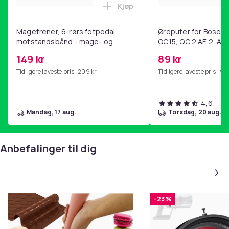
Kjøp
Legg Magetrener, 6-rørs fotp
Magetrener, 6-rørs fotpedal
Øreputer for Bose QC
motstandsbånd - mage- og
QC15, QC 2 AE 2, AE 
kjernetrening, yoga og
SoundTrue, SoundLin
149 kr
89 kr
hjemmegymnastikk Purple
Tidligere laveste pris:
209 kr
Tidligere laveste pris:
99 
4,6
mandag, 17 aug.
torsdag, 20 aug.
Anbefalinger til dig
-23 %