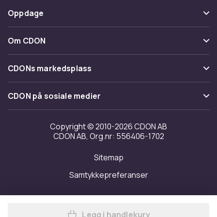
Spor pakke
Betaling
Oppdage
Angre & returner her
Levering
Kategorier
Kontakt oss
Om CDON
Vilkår & policy
Varemerker
Om oss
Tilbakekallinger
CDONs markedsplass
Guider
Kundeanmeldelser
Merchant Help Center
CDON på sosiale medier
Jobbe på CDON
Investor relations
Copyright © 2010-2026 CDON AB
CDON AB, Org.nr: 556406-1702
Tilgjengelighet
Sitemap
Samtykkepreferanser
Legg i handlekurv