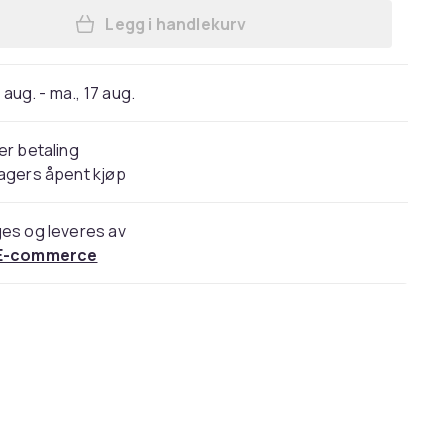
Legg i handlekurv
Legg DELTACO SMART HOME WiFi Tree 
 aug. - ma., 17 aug.
er betaling
agers åpent kjøp
es og leveres av
E-commerce