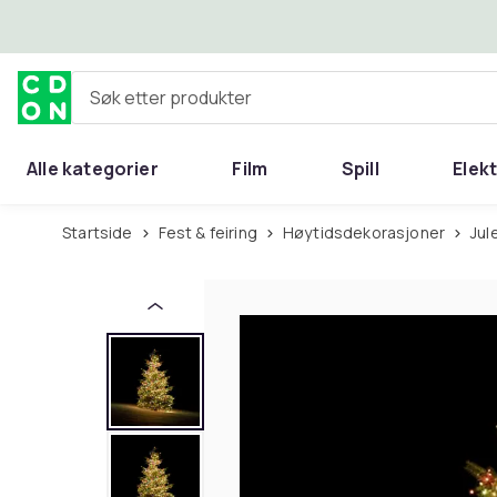
Hopp til hovedinnhold
Søk etter produkter
Alle kategorier
Film
Spill
Elek
Startside
Fest & feiring
Høytidsdekorasjoner
Ju