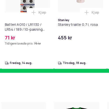
Kjøp
Kjøp
standsbånd - mage- og kjernetrening, yoga og hjemmegymnast
puter for Bose QC35 I/II, QC25, QC15, QC 2 AE 2, AE 2i, AE 2w,
Legg Batteri AG10 / LR1130 / LR54 / 189 
Legg Stanl
Stanley
Batteri AG10 / LR1130 /
Stanley trakte 0,7 l, rosa
LR54 / 189 / 10-pakning
PKcell
71 kr
455 kr
Tidligere laveste pris:
76 kr
fredag, 14 aug.
tirsdag, 18 aug.