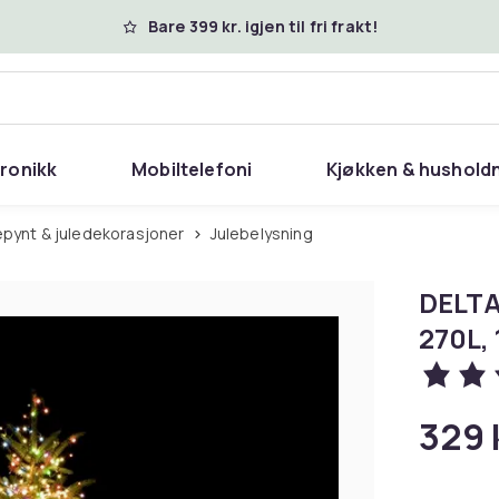
Bare 399 kr. igjen til fri frakt!
tronikk
Mobiltelefoni
Kjøkken & hushold
lepynt & juledekorasjoner
Julebelysning
DELTA
270L, 
329 