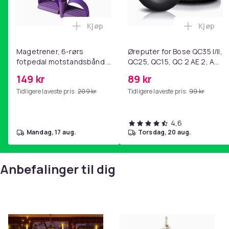
Kjøp
Kjøp
Legg Magetrener, 6-rørs fotpedal mot
Legg Øre
Magetrener, 6-rørs
Øreputer for Bose QC35 I/II,
fotpedal motstandsbånd -
QC25, QC15, QC 2 AE 2, AE
mage- og kjernetrening,
2i, AE 2w, SoundTrue,
149 kr
89 kr
yoga og
SoundLink Black
Tidligere laveste pris:
209 kr
Tidligere laveste pris:
99 kr
hjemmegymnastikk Purple
4,6
mandag, 17 aug.
torsdag, 20 aug.
Anbefalinger til dig