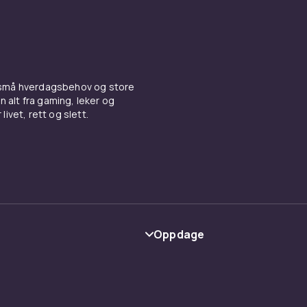
 små hverdagsbehov og store
n alt fra gaming, leker og
livet, rett og slett.
Oppdage
Kategorier
Varemerker