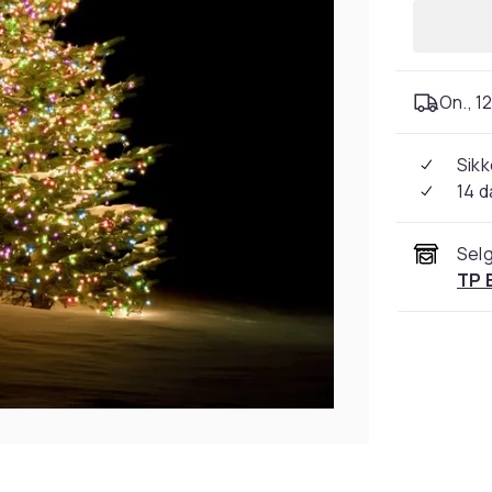
On., 12
Sikk
14 d
Selg
TP 