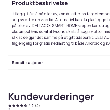
Produktbeskrivelse
I tillegg til å slå på eller av, kan du stille inn fargetemp
seg av etter en viss tid. Alternativt kan du planlegge
på eller av. DELTACO I SMART HOME-appen kan du ogs
eksempel hvis du vil at lysene skal slå seg av etter mid
slik at de gjør det samme på et gitt tidspunkt. DEL
tilgjengelig for gratis nedlasting til både Android og iO
Denne teksten er automatisk oversatt, og det kan fo
Farge
Spesifikasjoner
Vekt
Artikkel nr.
Produktsikkerhetsinformasjon
Kundevurderinger
4,5
(2)