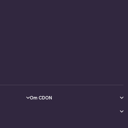
Om CDON
Om oss
Kundeanmeldelser