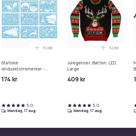
Kjøp
Kjøp
ryllestav - 1st 12-Pack i handlekurven
m kunstig juletre med snø, LED-lys i handlekurven
Legg Statiske vindusklistremerker - Julep
Legg Julegen
Statiske
Julegenser, Batteri, LED,
N
vindusklistremerker -
Large
B
Julepynt
B
174 kr
409 kr
5,0
5,0
mandag, 17 aug.
mandag, 17 aug.