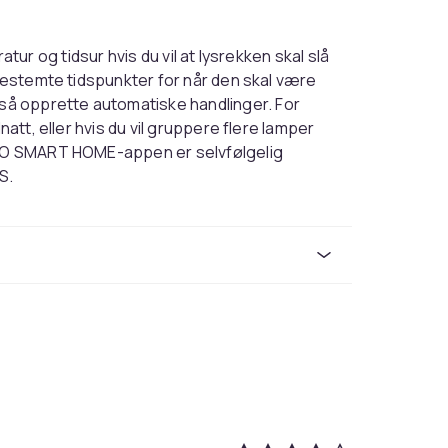
eratur og tidsur hvis du vil at lysrekken skal slå
 bestemte tidspunkter for når den skal være
å opprette automatiske handlinger. For
natt, eller hvis du vil gruppere flere lamper
TACO SMART HOME-appen er selvfølgelig
S.
rekomme feil.
Svart
650
82448542-9596-43cb-b043-ad107239f89d