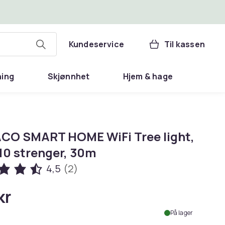
Kundeservice
Til kassen
ning
Skjønnhet
Hjem & hage
CO SMART HOME WiFi Tree light,
10 strenger, 30m
4,5
(2)
kr
På lager