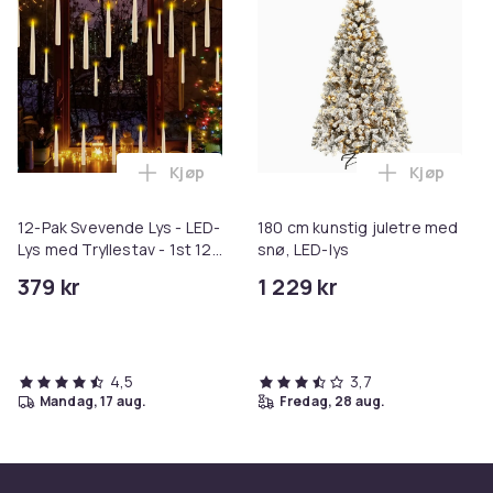
Kjøp
Kjøp
Legg 12-Pak Svevende Lys - LED-Lys med T
Legg 180 c
12-Pak Svevende Lys - LED-
180 cm kunstig juletre med
Lys med Tryllestav - 1st 12-
snø, LED-lys
Pack
379 kr
1 229 kr
4,5
3,7
mandag, 17 aug.
fredag, 28 aug.