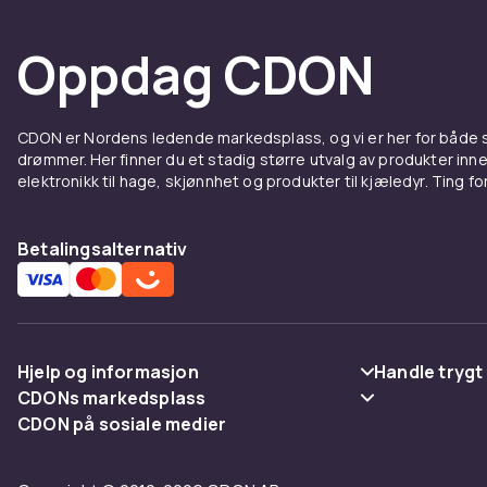
Oppdag CDON
CDON er Nordens ledende markedsplass, og vi er her for både
drømmer. Her finner du et stadig større utvalg av produkter inne
elektronikk til hage, skjønnhet og produkter til kjæledyr. Ting for 
Betalingsalternativ
Hjelp og informasjon
Handle trygt
CDONs markedsplass
Vanlige spørsmål
Betaling
CDON på sosiale medier
Merchant Help Center
Spor pakke
Levering