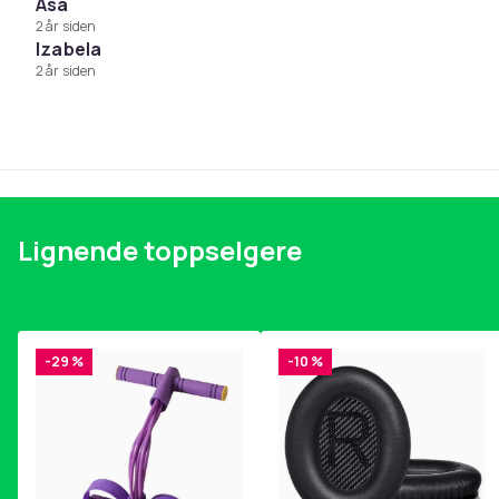
Åsa
2 år siden
Izabela
2 år siden
Lignende toppselgere
-29 %
-10 %