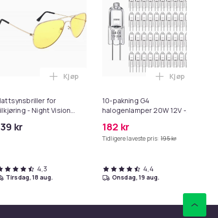
Kjøp
Kjøp
ynt i handlekurven
ser, Batteri, LED, Large i handlekurven
Legg Nattsynsbriller for Bilkjøring - Night Vi
Legg 10-pakni
attsynsbriller for
10-pakning G4
SC
ilkjøring - Night Vision
halogenlamper 20W 12V -
10
riller Nattsyn - 1-Pack
Varm hvit
139 kr
182 kr
11
Tidligere laveste pris:
195 kr
Tid
4,3
4,4
tirsdag, 18 aug.
onsdag, 19 aug.