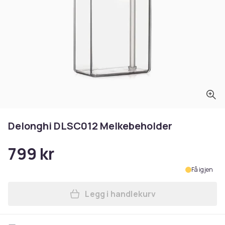
Delonghi DLSC012 Melkebeholder
799 kr
Få igjen
Legg i handlekurv
Legg Delonghi DLSC012 Mel