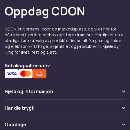
Oppdag CDON
CDON er Nordens ledende markedsplass, og vi er her for
både små hverdagsbehov og store drømmer. Her finner du et
stadig større utvalg av produkter innen alt fra gaming, leker
og elektronikk til hage, skjønnhet og produkter til kjæledyr.
Ting for livet, rett og slett.
Betalingsalternativ
Hjelp og informasjon
Vanlige spørsmål
Handle trygt
Spor pakke
Betaling
Oppdage
Angre & returner her