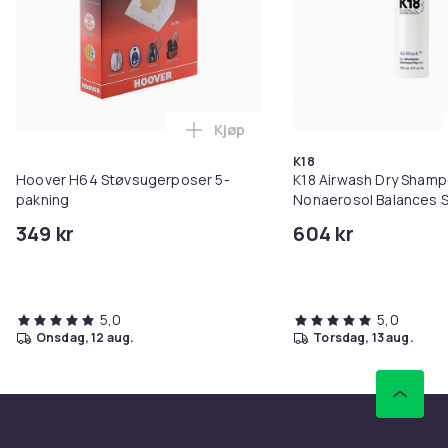
Kjøp
Legg Hoover H64 Støvsugerposer
K18
Hoover H64 Støvsugerposer 5-
K18 Airwash Dry Sham
pakning
Nonaerosol Balances S
Controls Excess Oil
349 kr
604 kr
5,0
5,0
onsdag, 12 aug.
torsdag, 13 aug.