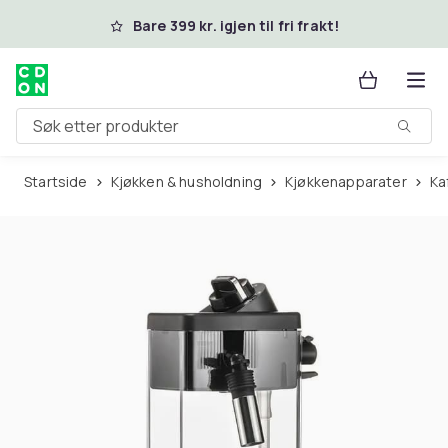
Hopp til hovedinnhold
Bare 399 kr. igjen til fri frakt!
Søk etter produkter
Startside
Kjøkken & husholdning
Kjøkkenapparater
K