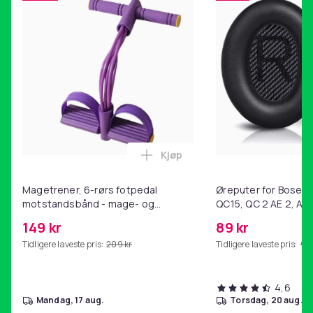
Kjøp
Legg Magetrener, 6-rørs fotp
Magetrener, 6-rørs fotpedal
Øreputer for Bose QC
motstandsbånd - mage- og
QC15, QC 2 AE 2, AE 
kjernetrening, yoga og
SoundTrue, SoundLin
149 kr
89 kr
hjemmegymnastikk Purple
Tidligere laveste pris:
209 kr
Tidligere laveste pris:
99 
4,6
mandag, 17 aug.
torsdag, 20 aug.