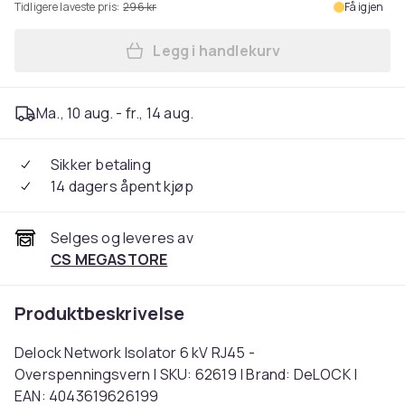
Tidligere laveste pris:
296 kr
Få igjen
Legg i handlekurv
Legg Delock Network Isolat
Ma., 10 aug. - fr., 14 aug.
Sikker betaling
14 dagers åpent kjøp
Selges og leveres av
CS MEGASTORE
Produktbeskrivelse
Delock Network Isolator 6 kV RJ45 -
Overspenningsvern | SKU: 62619 | Brand: DeLOCK |
EAN: 4043619626199