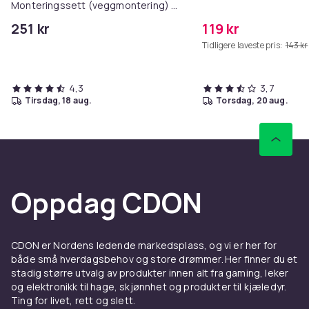
Monteringssett (veggmontering) -
for antenne - galvanisert stål
251 kr
119 kr
Tidligere laveste pris:
143 kr
4,3
3,7
tirsdag, 18 aug.
torsdag, 20 aug.
Oppdag CDON
CDON er Nordens ledende markedsplass, og vi er her for
både små hverdagsbehov og store drømmer. Her finner du et
stadig større utvalg av produkter innen alt fra gaming, leker
og elektronikk til hage, skjønnhet og produkter til kjæledyr.
Ting for livet, rett og slett.