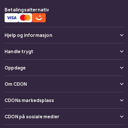
Betalingsalternativ
Hjelp og informasjon
Vanlige spørsmål
Handle trygt
Spor pakke
Betaling
Oppdage
Angre & returner her
Levering
Kategorier
Kontakt oss
Om CDON
Vilkår & policy
Varemerker
Om oss
Tilbakekallinger
CDONs markedsplass
Guider
Kundeanmeldelser
Merchant Help Center
CDON på sosiale medier
Jobbe på CDON