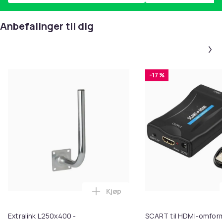
Anbefalinger til dig
-17 %
Kjøp
Legg Extralink L250x400 - Monte
Extralink L250x400 -
SCART til HDMI-omfor