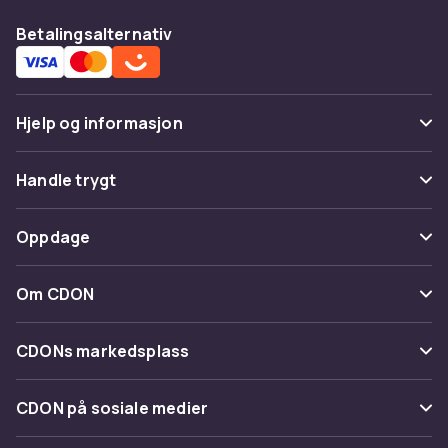
Betalingsalternativ
Hjelp og informasjon
Vanlige spørsmål
Handle trygt
Spor pakke
Betaling
Oppdage
Angre & returner her
Levering
Kategorier
Kontakt oss
Om CDON
Vilkår & policy
Varemerker
Om oss
Tilbakekallinger
CDONs markedsplass
Guider
Kundeanmeldelser
Merchant Help Center
CDON på sosiale medier
Jobbe på CDON