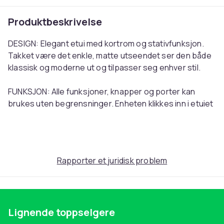
Produktbeskrivelse
DESIGN: Elegant etui med kortrom og stativfunksjon.
Takket være det enkle, matte utseendet ser den både
klassisk og moderne ut og tilpasser seg enhver stil.
FUNKSJON: Alle funksjoner, knapper og porter kan
brukes uten begrensninger. Enheten klikkes inn i etuiet
limt til beskyttelsesdekselet og kan enkelt fjernes om
nødvendig.
KVALITET: Kun materialer av høy kvalitet ble brukt i
Rapporter et juridisk problem
behandlingen av dette etuiet for å gjøre
mobiltelefondekselet så robust og slitesterk som
mulig.
Lignende toppselgere
BESKYTTELSE: Både skjermen og baksiden av din
mobiltelefon er godt beskyttet med dette dekselet.