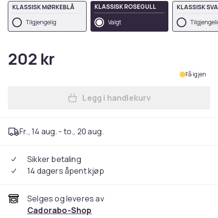
KLASSISK ROSEGULL
KLASSISK MØRKEBLÅ
KLASSISK SV
Tilgjengelig
Valgt
Tilgjengel
202 kr
Få igjen
Legg i handlekurv
Legg Deksel til LG X SCREE
Fr., 14 aug. - to., 20 aug.
Sikker betaling
14 dagers åpent kjøp
Selges og leveres av
Cadorabo-Shop