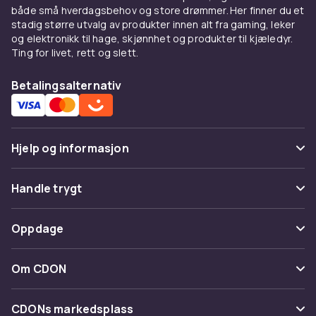
både små hverdagsbehov og store drømmer. Her finner du et
stadig større utvalg av produkter innen alt fra gaming, leker
og elektronikk til hage, skjønnhet og produkter til kjæledyr.
Ting for livet, rett og slett.
Betalingsalternativ
Hjelp og informasjon
Vanlige spørsmål
Handle trygt
Spor pakke
Betaling
Oppdage
Angre & returner her
Levering
Kategorier
Kontakt oss
Om CDON
Vilkår & policy
Varemerker
Om oss
Tilbakekallinger
CDONs markedsplass