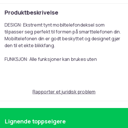
Produktbeskrivelse
DESIGN: Ekstremt tynt mobiltelefondeksel som
tilpasser seg perfekt til formen på smarttelefonen din.
Mobiltelefonen din er godt beskyttet og designet gjør
den til et ekte blikkfang.
FUNKSJON: Alle funksjoner kan brukes uten
begrensninger, knapper og knotter er lett tilgjengelige
og alle porter er fritt tilgjengelige. Selv om denne saken
er tynn, lett og myk, gir den veldig god beskyttelse mot
støt.
Rapporter et juridisk problem
KVALITET: Kun materialer av høy kvalitet ble brukt i
behandlingen av dette etuiet for å gjøre
mobiltelefondekselet så robust og slitesterk som
Lignende toppselgere
mulig.