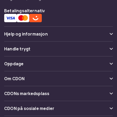
Betalingsalternativ
Hjelp og informasjon
Vanlige spørsmål
Handle trygt
Spor pakke
Betaling
Oppdage
Angre & returner her
Levering
Kategorier
Kontakt oss
Om CDON
Vilkår & policy
Varemerker
Om oss
Tilbakekallinger
CDONs markedsplass
Guider
Kundeanmeldelser
Merchant Help Center
CDON på sosiale medier
Jobbe på CDON