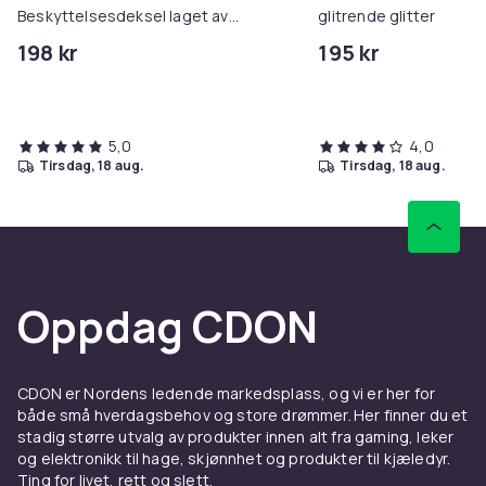
Beskyttelsesdeksel laget av
glitrende glitter
Farge
fleksibel TPU-silikon i børstet
198 kr
195 kr
Børstet turkis
design
Artikkel nr.
3053187c-2042-49af-b6f3-47e25837a6aa
5,0
4,0
Produktsikkerhetsinformasjon
tirsdag, 18 aug.
tirsdag, 18 aug.
Oppdag CDON
CDON er Nordens ledende markedsplass, og vi er her for
både små hverdagsbehov og store drømmer. Her finner du et
stadig større utvalg av produkter innen alt fra gaming, leker
og elektronikk til hage, skjønnhet og produkter til kjæledyr.
Ting for livet, rett og slett.