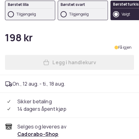
Børstet turkis
Børstet lilla
Børstet svart
Tilgjengelig
Tilgjengelig
Valgt
198 kr
Få igjen
Legg i handlekurv
Legg Deksel til iPhone 13 P
On., 12 aug. - ti., 18 aug.
Sikker betaling
14 dagers åpent kjøp
Selges og leveres av
Cadorabo-Shop