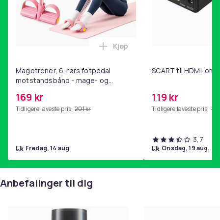
Vekt, gram
26
Artikkel nr.
9140a3bc-18b3-4564-97eb-ec1a4aacaba5
Kjøp
Legg Magetrener, 6-rørs fotp
Produktsikkerhetsinformasjon
Magetrener, 6-rørs fotpedal
SCART til HDMI-omf
motstandsbånd - mage- og
kjernetrening, yoga og
169 kr
119 kr
hjemmegymnastikk Pink
Tidligere laveste pris:
201 kr
Tidligere laveste pris:
143
3,7
fredag, 14 aug.
onsdag, 19 aug.
Anbefalinger til dig