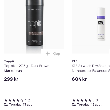
Kjøp
Legg Toppik - 27,5g - Dark Brow
Toppik
K18
Toppik - 27,5g - Dark Brown -
K18 Airwash Dry Sham
Mørkebrun
Nonaerosol Balances S
Controls Excess Oil
299 kr
604 kr
4,2
5,0
torsdag, 13 aug.
torsdag, 13 aug.