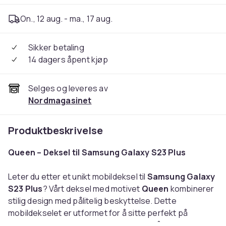
On., 12 aug. - ma., 17 aug.
Sikker betaling
14 dagers åpent kjøp
Selges og leveres av
Nordmagasinet
Produktbeskrivelse
Queen – Deksel til Samsung Galaxy S23 Plus
Leter du etter et unikt mobildeksel til
Samsung Galaxy
S23 Plus
? Vårt deksel med motivet
Queen
kombinerer
stilig design med pålitelig beskyttelse. Dette
mobildekselet er utformet for å sitte perfekt på
telefonen og gi et behagelig grep uten å gjøre mobilen