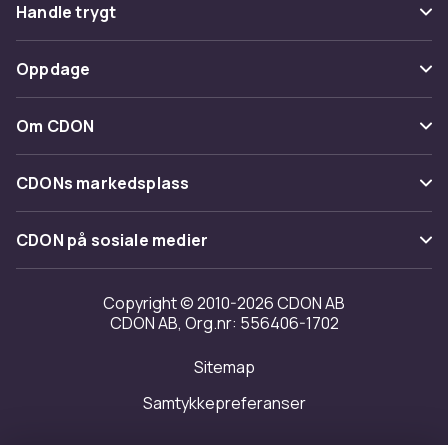
Vanlige spørsmål
Handle trygt
Spor pakke
Betaling
Oppdage
Angre & returner her
Levering
Kategorier
Kontakt oss
Om CDON
Vilkår & policy
Varemerker
Om oss
Tilbakekallinger
CDONs markedsplass
Guider
Kundeanmeldelser
Merchant Help Center
CDON på sosiale medier
Jobbe på CDON
Investor relations
Copyright © 2010-2026 CDON AB
CDON AB, Org.nr: 556406-1702
Tilgjengelighet
Sitemap
Samtykkepreferanser