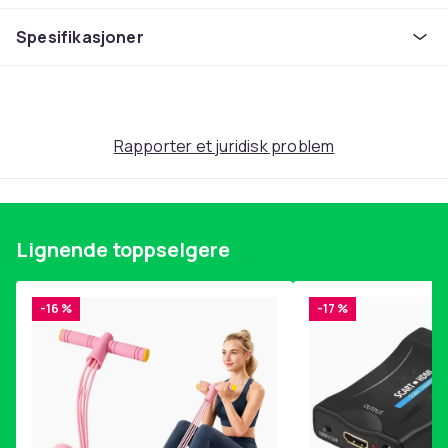
klumpete.
Spesifikasjoner
Dekselet er laget av slitesterk hardplast og er helt
tilpasset telefonens form. Knapper, porter og
kamerahull er nøyaktig utskåret for full funksjonalitet.
Den lette konstruksjonen beskytter effektivt mot riper
Rapporter et juridisk problem
og smuss, samtidig som telefonen beholder sin
smidige følelse.
Spesifikasjoner:
Lignende toppselgere
Type:
Mobildeksel / Telefondeksel
Motiv: Queen
(Eksklusivt trykk utviklet av oss)
-16 %
-17 %
Passer: Samsung Galaxy S23 Plus
Materiale:
Slitesterk hardplast
Egenskaper:
Tynt design, nøyaktig passform,
beskytter mot støt og smuss