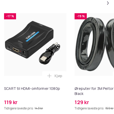
-17 %
-19 %
Kjøp
Legg SCART til HDMI-omformer 1
SCART til HDMI-omformer 1080p
Øreputer for 3M Peltor
Black
119 kr
129 kr
Tidligere laveste pris:
143 kr
Tidligere laveste pris:
159 kr