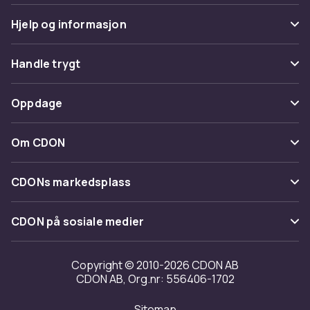
Hjelp og informasjon
Vanlige spørsmål
Handle trygt
Spor pakke
Betaling
Oppdage
Angre & returner her
Levering
Kategorier
Kontakt oss
Om CDON
Vilkår & policy
Varemerker
Om oss
Tilbakekallinger
CDONs markedsplass
Guider
Kundeanmeldelser
Merchant Help Center
CDON på sosiale medier
Jobbe på CDON
Investor relations
Copyright © 2010-2026 CDON AB
CDON AB, Org.nr: 556406-1702
Tilgjengelighet
Sitemap