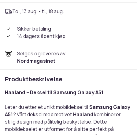
To., 13 aug. - ti., 18 aug.
Sikker betaling
14 dagers åpent kjøp
Selges og leveres av
Nordmagasinet
Produktbeskrivelse
Haaland – Deksel til Samsung Galaxy A51
Leter du etter et unikt mobildeksel til
Samsung Galaxy
A51
? Vårt deksel med motivet
Haaland
kombinerer
stilig design med pålitelig beskyttelse. Dette
mobildekselet er utformet for å sitte perfekt på
telefonen og gi et behagelig grep uten å gjøre mobilen