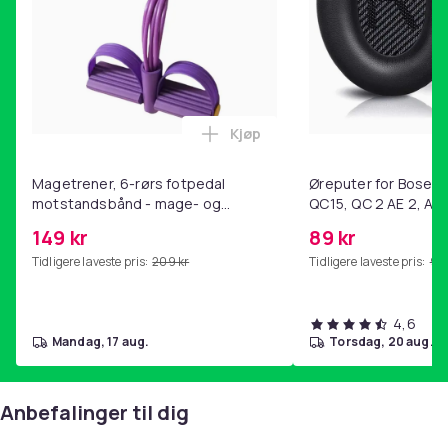
Vekt, gram
26
Artikkel nr.
1a8623f4-8ea2-4bb2-90dd-199f37204680
Produktsikkerhetsinformasjon
Kjøp
Legg Magetrener, 6-rørs fotp
Magetrener, 6-rørs fotpedal
Øreputer for Bose QC
motstandsbånd - mage- og
QC15, QC 2 AE 2, AE 
kjernetrening, yoga og
SoundTrue, SoundLin
149 kr
89 kr
hjemmegymnastikk Purple
Tidligere laveste pris:
209 kr
Tidligere laveste pris:
99 
4,6
mandag, 17 aug.
torsdag, 20 aug.
Anbefalinger til dig