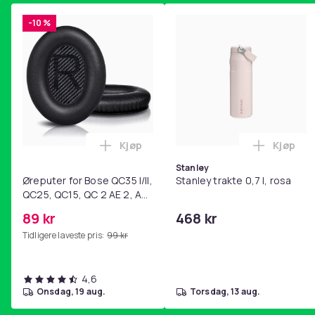
-10 %
Kjøp
Kjøp
Legg Øreputer for Bose QC35 I/II, QC25
Legg Sta
Stanley
Øreputer for Bose QC35 I/II,
Stanley trakte 0,7 l, rosa
QC25, QC15, QC 2 AE 2, AE
2i, AE 2w, SoundTrue,
89 kr
468 kr
SoundLink Black
Tidligere laveste pris:
99 kr
4,6
onsdag, 19 aug.
torsdag, 13 aug.