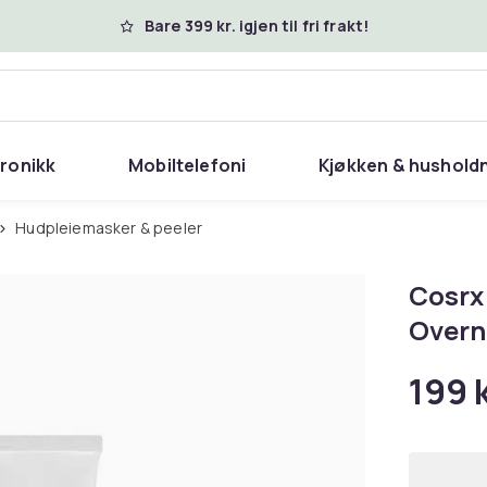
Bare 399 kr. igjen til fri frakt!
tronikk
Mobiltelefoni
Kjøkken & hushold
Hudpleiemasker & peeler
Cosrx
Overn
199 