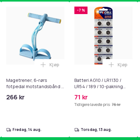
-7 %
Kjøp
Kjøp
, QC15, QC 2 AE 2, AE 2i, AE 2w, SoundTrue, SoundLink Black i 
nley trakte 0,7 l, rosa i handlekurven
Legg Magetrener, 6-rørs fotpedal mots
Legg Batte
Magetrener, 6-rørs
Batteri AG10 / LR1130 /
fotpedal motstandsbånd -
LR54 / 189 / 10-pakning
mage- og kjernetrening,
PKcell
266 kr
71 kr
yoga og
Tidligere laveste pris:
76 kr
hjemmegymnastikk Blue
fredag, 14 aug.
torsdag, 13 aug.