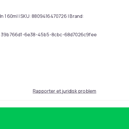
In 1 60ml | SKU: 8809416470726 | Brand:
39b766d1-6e38-45b5-8cbc-68d7026c9fee
Rapporter et juridisk problem