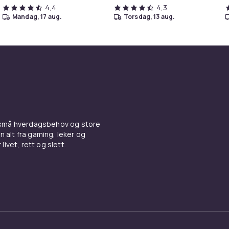
4,4
4,3
mandag, 17 aug.
torsdag, 13 aug.
 små hverdagsbehov og store
n alt fra gaming, leker og
livet, rett og slett.