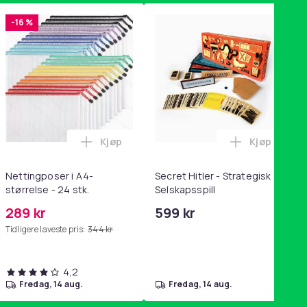
-16 %
Kjøp
Kjøp
handlekurven
tandsbånd - mage- og kjernetrening, yoga og hjemmegymnastik
ri AG10 / LR1130 / LR54 / 189 / 10-pakning PKcell i handlekurve
Legg Nettingposer i A4-størrelse - 24 stk.
Legg Secret
Nettingposer i A4-
Secret Hitler - Strategisk
størrelse - 24 stk.
Selskapsspill
289 kr
599 kr
Tidligere laveste pris:
344 kr
4,2
fredag, 14 aug.
fredag, 14 aug.