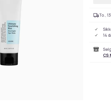
To., 13
Sikk
14 d
Selg
CS