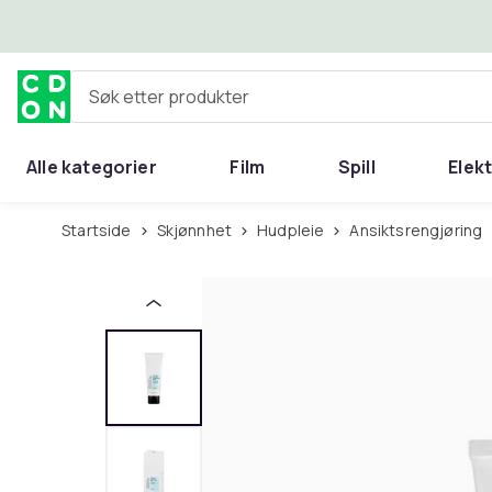
Hopp til hovedinnhold
Søk etter produkter
Alle kategorier
Film
Spill
Elek
Startside
Skjønnhet
Hudpleie
Ansiktsrengjøring