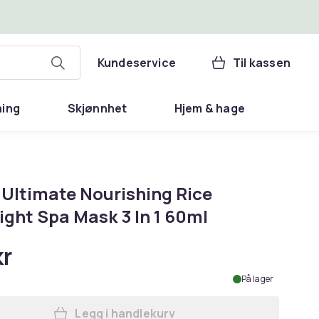
Kundeservice
Til kassen
ning
Skjønnhet
Hjem & hage
 Ultimate Nourishing Rice
ight Spa Mask 3 In 1 60ml
kr
På lager
Legg i handlekurv