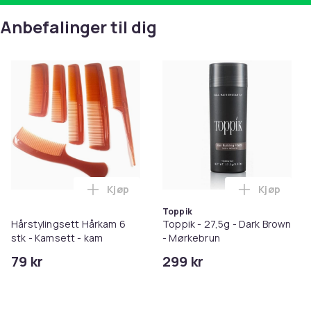
Anbefalinger til dig
Kjøp
Kjøp
Legg Hårstylingsett Hårkam 6 stk - Kams
Legg Toppi
Toppik
Hårstylingsett Hårkam 6
Toppik - 27,5g - Dark Brown
stk - Kamsett - kam
- Mørkebrun
79 kr
299 kr