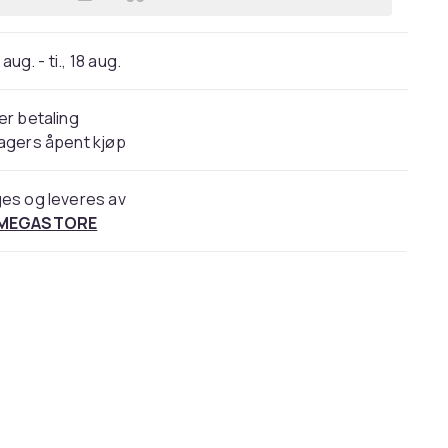
Legg Cosrx Ultimate Nourishing Rice
 aug. - ti., 18 aug.
er betaling
agers åpent kjøp
es og leveres av
 MEGASTORE