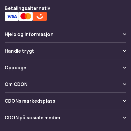
Betalingsalternativ
Hjelp og informasjon
Vanlige spørsmål
Handle trygt
Spor pakke
Betaling
Oppdage
Angre & returner her
Levering
Kategorier
Kontakt oss
Om CDON
Vilkår & policy
Varemerker
Om oss
Tilbakekallinger
CDONs markedsplass
Guider
Kundeanmeldelser
Merchant Help Center
CDON på sosiale medier
Jobbe på CDON