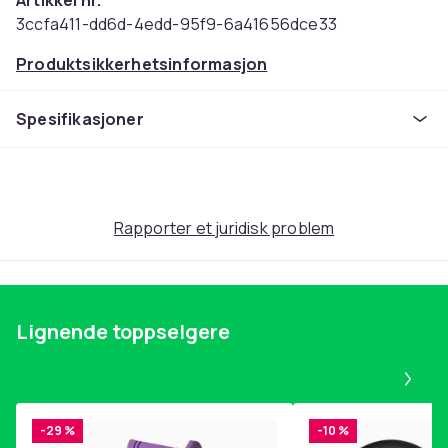
Artikkel nr.
3ccfa411-dd6d-4edd-95f9-6a41656dce33
Produktsikkerhetsinformasjon
Spesifikasjoner
Rapporter et juridisk problem
Lignende toppselgere
Pa
-29 %
-10 %