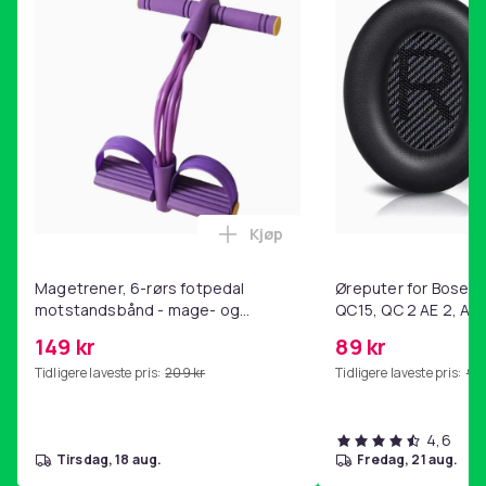
Kjøp
Legg Magetrener, 6-rørs fotp
Magetrener, 6-rørs fotpedal
Øreputer for Bose QC
motstandsbånd - mage- og
QC15, QC 2 AE 2, AE 
kjernetrening, yoga og
SoundTrue, SoundLin
149 kr
89 kr
hjemmegymnastikk Purple
Tidligere laveste pris:
209 kr
Tidligere laveste pris:
99 
4,6
tirsdag, 18 aug.
fredag, 21 aug.