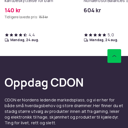
kantbeskyttelse for barn
Nonaerosol Balances S
Controls Excess Oil
140 kr
604 kr
Tidligere laveste pris:
153 kr
4,4
5,0
mandag, 24 aug.
mandag, 24 aug.
Oppdag CDON
CDON er Nordens ledende markedsplass, og vi er her for
både små hverdagsbehov og store drømmer. Her finner du et
stadig større utvalg av produkter innen alt fra gaming, leker
og elektronikk til hage, skjønnhet og produkter til kjæledyr.
Ting for livet, rett og slett.