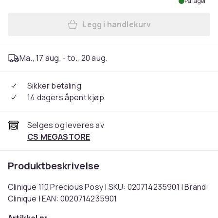
På lager
Legg i handlekurv
Legg Clinique 110 Precious 
Ma., 17 aug. - to., 20 aug.
Sikker betaling
14 dagers åpent kjøp
Selges og leveres av
CS MEGASTORE
Produktbeskrivelse
Clinique 110 Precious Posy | SKU: 020714235901 | Brand:
Clinique | EAN: 0020714235901