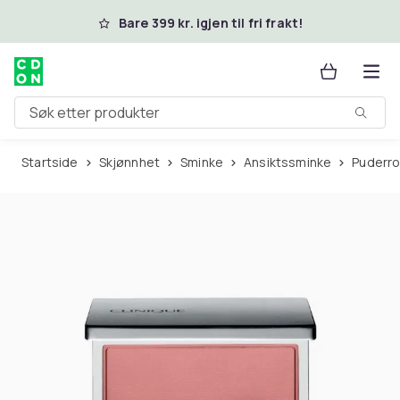
Hopp til hovedinnhold
Bare 399 kr. igjen til fri frakt!
Søk etter produkter
Startside
Skjønnhet
Sminke
Ansiktssminke
Puderr