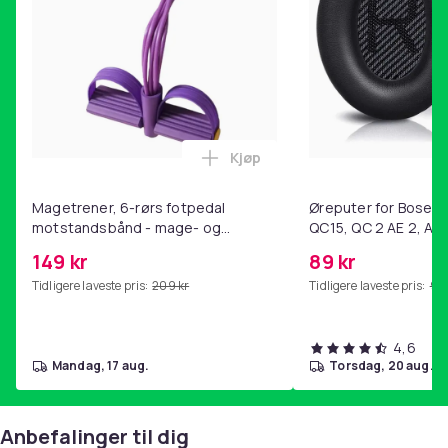
Kjøp
Legg Magetrener, 6-rørs fotp
Magetrener, 6-rørs fotpedal
Øreputer for Bose QC
motstandsbånd - mage- og
QC15, QC 2 AE 2, AE 
kjernetrening, yoga og
SoundTrue, SoundLin
149 kr
89 kr
hjemmegymnastikk Purple
Tidligere laveste pris:
209 kr
Tidligere laveste pris:
99 
4,6
mandag, 17 aug.
torsdag, 20 aug.
Anbefalinger til dig