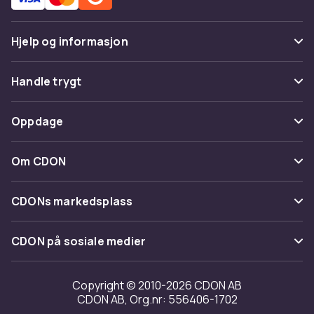
Hjelp og informasjon
Vanlige spørsmål
Handle trygt
Spor pakke
Betaling
Oppdage
Angre & returner her
Levering
Kategorier
Kontakt oss
Om CDON
Vilkår & policy
Varemerker
Om oss
Tilbakekallinger
CDONs markedsplass
Guider
Kundeanmeldelser
Merchant Help Center
CDON på sosiale medier
Jobbe på CDON
Investor relations
Copyright © 2010-2026 CDON AB
CDON AB, Org.nr: 556406-1702
Tilgjengelighet