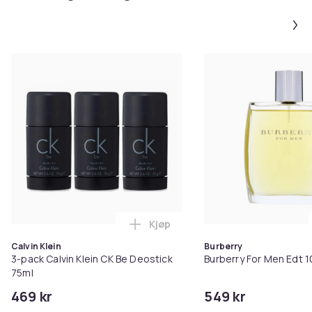
Kjøp
Legg 3-pack Calvin Klein CK Be 
Calvin Klein
Burberry
3-pack Calvin Klein CK Be Deostick
Burberry For Men Edt 
75ml
469 kr
549 kr