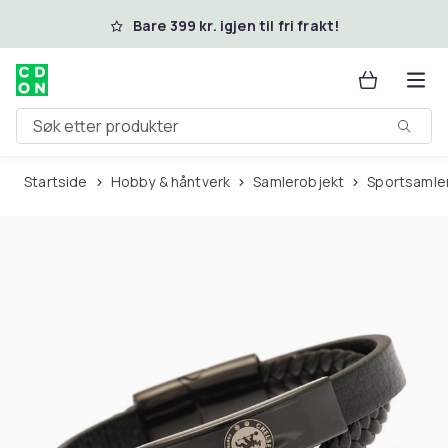
Hopp til hovedinnhold
Bare 399 kr. igjen til fri frakt!
Søk etter produkter
Startside
Hobby & håntverk
Samlerobjekt
Sportsamle