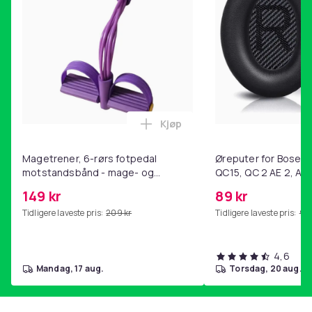
Kjøp
Legg Magetrener, 6-rørs fotp
Magetrener, 6-rørs fotpedal
Øreputer for Bose QC
motstandsbånd - mage- og
QC15, QC 2 AE 2, AE 
kjernetrening, yoga og
SoundTrue, SoundLin
149 kr
89 kr
hjemmegymnastikk Purple
Tidligere laveste pris:
209 kr
Tidligere laveste pris:
99 
4,6
mandag, 17 aug.
torsdag, 20 aug.