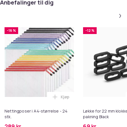
Anbefalinger til dig
-16 %
-12 %
Kjøp
Legg Nettingposer i A4-størrelse
Nettingposer i A4-størrelse - 24
Løkke for 22 mm klokke
stk.
pakning Black
289 kr
69 kr