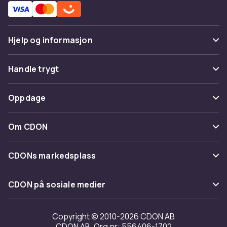
Hjelp og informasjon
Vanlige spørsmål
Handle trygt
Spor pakke
Betaling
Oppdage
Angre & returner her
Levering
Kategorier
Kontakt oss
Om CDON
Vilkår & policy
Varemerker
Om oss
Tilbakekallinger
CDONs markedsplass
Guider
Kundeanmeldelser
Merchant Help Center
CDON på sosiale medier
Jobbe på CDON
Investor relations
Copyright © 2010-2026 CDON AB
CDON AB, Org.nr: 556406-1702