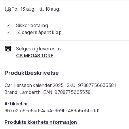
To., 13 aug. - ti., 18 aug.
Sikker betaling
14 dagers åpent kjøp
Selges og leveres av
CS MEGASTORE
Produktbeskrivelse
Carl Larsson kalender 2025 | SKU: 9788775663538 |
Brand: Lamberth | EAN: 9788775663538
Artikkel nr.
367e2fc9-e5ad-4aa4-9690-489a6e5fe0d1
Produktsikkerhetsinformasjon