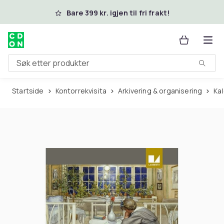
Hopp til hovedinnhold
Bare 399 kr. igjen til fri frakt!
Søk etter produkter
Startside
Kontorrekvisita
Arkivering & organisering
K