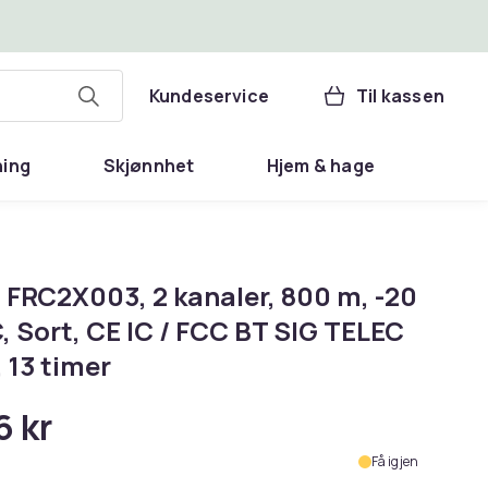
Kundeservice
Til kassen
ning
Skjønnhet
Hjem & hage
 FRC2X003, 2 kanaler, 800 m, -20
C, Sort, CE IC / FCC BT SIG TELEC
 13 timer
6 kr
Få igjen