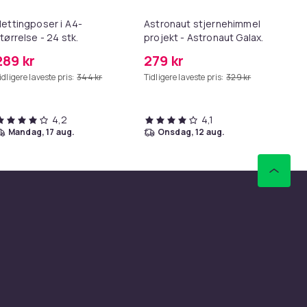
ettingposer i A4-
Astronaut stjernehimmel
Lø
tørrelse - 24 stk.
projekt - Astronaut Galaxy
i 1
Starry Sky Light-projektor -
289 kr
279 kr
69
USB
idligere laveste pris:
344 kr
Tidligere laveste pris:
329 kr
Tid
4,2
4,1
mandag, 17 aug.
onsdag, 12 aug.