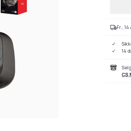
Fr., 14
Sikk
14 d
Selg
CS