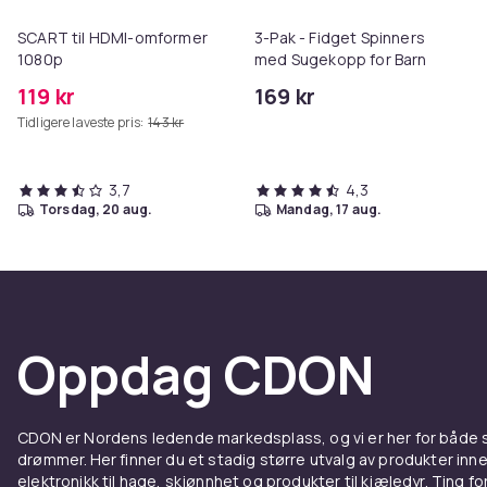
SCART til HDMI-omformer
3-Pak - Fidget Spinners
1080p
med Sugekopp for Barn
119 kr
169 kr
Tidligere laveste pris:
143 kr
3,7
4,3
torsdag, 20 aug.
mandag, 17 aug.
Oppdag CDON
CDON er Nordens ledende markedsplass, og vi er her for både
drømmer. Her finner du et stadig større utvalg av produkter inne
elektronikk til hage, skjønnhet og produkter til kjæledyr. Ting for 