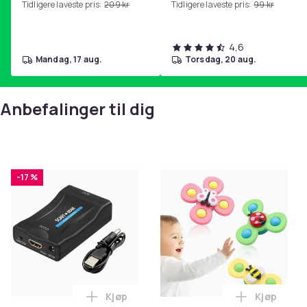
Tidligere laveste pris:
209 kr
Tidligere laveste pris:
99 kr
hjemmegymnastikk Purple
4,6
mandag, 17 aug.
torsdag, 20 aug.
Anbefalinger til dig
-17 %
Kjøp
Kjøp
Legg SCART til HDMI-omformer 1080p i 
Legg 3-Pak