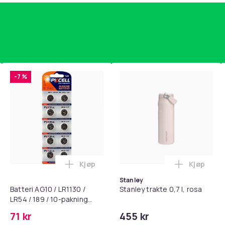
-7 %
Kjøp
Kjøp
standsbånd - mage- og kjernetrening, yoga og hjemmegymnast
puter for Bose QC35 I/II, QC25, QC15, QC 2 AE 2, AE 2i, AE 2w,
Legg Batteri AG10 / LR1130 / LR54 / 189 
Legg Stanl
Stanley
Batteri AG10 / LR1130 /
Stanley trakte 0,7 l, rosa
LR54 / 189 / 10-pakning
PKcell
71 kr
455 kr