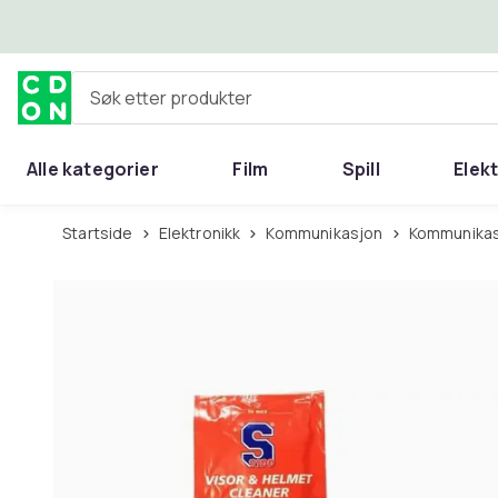
Hopp til hovedinnhold
Søk etter produkter
Alle kategorier
Film
Spill
Elek
Startside
Elektronikk
Kommunikasjon
Kommunika