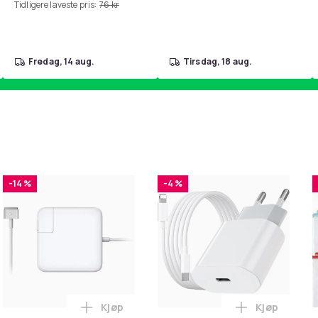
Tidligere laveste pris:
76 kr
fredag, 14 aug.
tirsdag, 18 aug.
-14 %
-4 %
Kjøp
Kjøp
handlekurven
 - Fidget Spinners med Sugekopp for Barn i handlekurven
Legg Lader for Macbook / Erstatningsadap
Legg iPhone