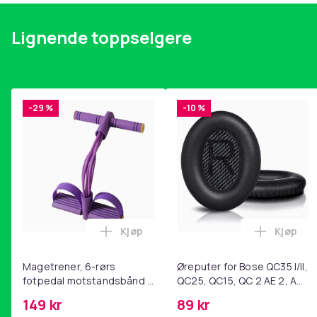
Lignende toppselgere
-29 %
-10 %
Kjøp
Kjøp
Legg Magetrener, 6-rørs fotpedal mot
Legg Øre
Magetrener, 6-rørs
Øreputer for Bose QC35 I/II,
fotpedal motstandsbånd -
QC25, QC15, QC 2 AE 2, AE
mage- og kjernetrening,
2i, AE 2w, SoundTrue,
149 kr
89 kr
yoga og
SoundLink Black