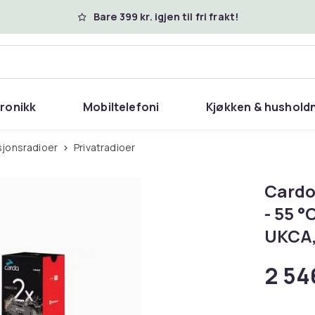
Bare 399 kr. igjen til fri frakt!
tronikk
Mobiltelefoni
Kjøkken & hushold
sjonsradioer
Privatradioer
Cardo
- 55 °
UKCA,
2 54