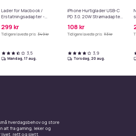
Lader for Macbook /
iPhone Hurtiglader USB-C
N
Erstatningsadapter -
PD 3.0. 20W Strømadapter
s
MagSafe Gen 2 - 45W
+ Kabel
299 kr
108 kr
Tidligere laveste pris:
349 kr
Tidligere laveste pris:
113 kr
T
3,5
3,9
mandag, 17 aug.
torsdag, 20 aug.
 små hverdagsbehov og store
n alt fra gaming, leker og
livet, rett og slett.