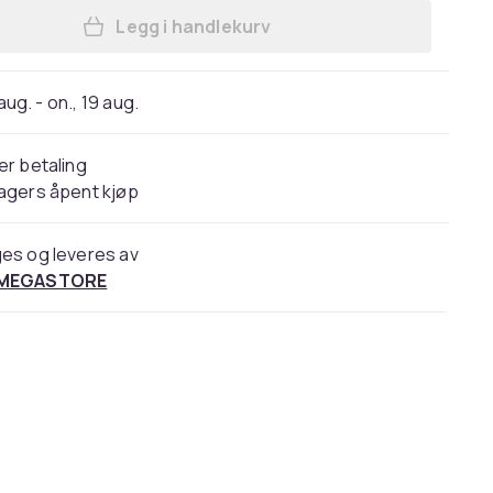
Legg i handlekurv
Legg Cardo FRC2X003, 2 kanaler, 800
 aug. - on., 19 aug.
er betaling
agers åpent kjøp
es og leveres av
 MEGASTORE