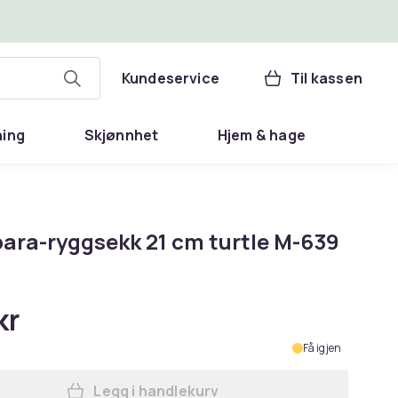
Kundeservice
Til kassen
ning
Skjønnhet
Hjem & hage
ara-ryggsekk 21 cm turtle M-639
kr
Få igjen
Legg i handlekurv