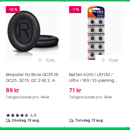
-10 %
-7 %
Kjøp
Kjøp
standsbånd - mage- og kjernetrening, yoga og hjemmegymnast
ART til HDMI-omformer 1080p i handlekurven
Legg Øreputer for Bose QC35 I/II, QC25, 
Legg Batte
Øreputer for Bose QC35 I/II,
Batteri AG10 / LR1130 /
QC25, QC15, QC 2 AE 2, AE
LR54 / 189 / 10-pakning
2i, AE 2w, SoundTrue,
PKcell
89 kr
71 kr
SoundLink Black
Tidligere laveste pris:
99 kr
Tidligere laveste pris:
76 kr
4,6
onsdag, 19 aug.
torsdag, 13 aug.