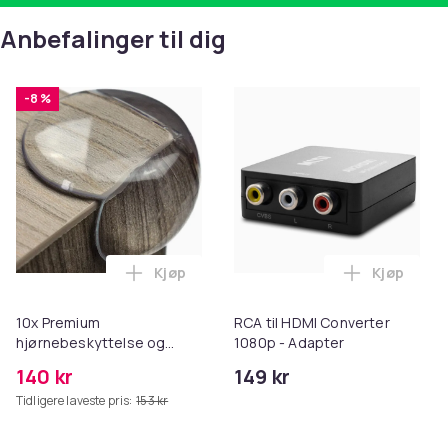
Anbefalinger til dig
-8 %
Kjøp
Kjøp
Legg 10x Premium hjørnebeskyttelse og 
Legg RCA t
10x Premium
RCA til HDMI Converter
hjørnebeskyttelse og
1080p - Adapter
kantbeskyttelse for barn
140 kr
149 kr
Tidligere laveste pris:
153 kr