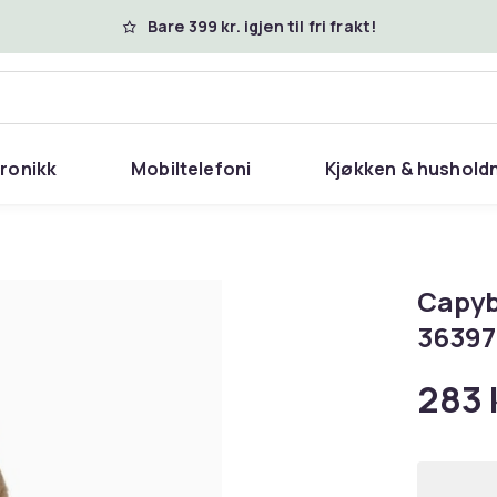
Bare 399 kr. igjen til fri frakt!
tronikk
Mobiltelefoni
Kjøkken & hushold
Capyb
36397
283 