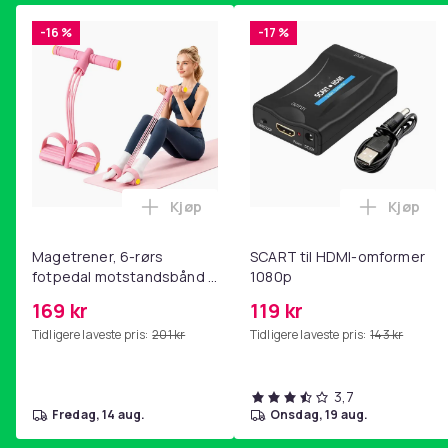
-16 %
-17 %
Kjøp
Kjøp
Legg Magetrener, 6-rørs fotpedal mot
Legg SC
Magetrener, 6-rørs
SCART til HDMI-omformer
fotpedal motstandsbånd -
1080p
mage- og kjernetrening,
169 kr
119 kr
yoga og
Tidligere laveste pris:
201 kr
Tidligere laveste pris:
143 kr
hjemmegymnastikk Pink
3,7
fredag, 14 aug.
onsdag, 19 aug.