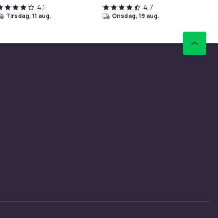
4,1
4,7
tirsdag, 11 aug.
onsdag, 19 aug.