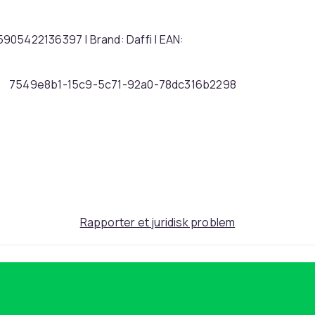
905422136397 | Brand: Daffi | EAN:
7549e8b1-15c9-5c71-92a0-78dc316b2298
Rapporter et juridisk problem