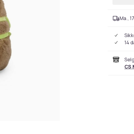
Ma., 17
Sikk
14 d
Selg
CS