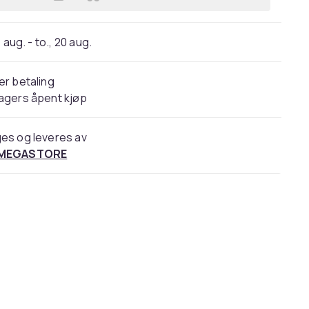
Legg Capybara-ryggsekk 21 cm turt
 aug. - to., 20 aug.
er betaling
agers åpent kjøp
es og leveres av
 MEGASTORE