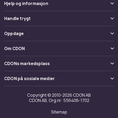
Hjelp og informasjon
Vanlige spørsmål
Handle trygt
Spor pakke
Betaling
Oppdage
Angre & returner her
Levering
Kategorier
Kontakt oss
Om CDON
Vilkår & policy
Varemerker
Om oss
Tilbakekallinger
CDONs markedsplass
Guider
Kundeanmeldelser
Merchant Help Center
CDON på sosiale medier
Jobbe på CDON
Investor relations
Copyright © 2010-2026 CDON AB
CDON AB, Org.nr: 556406-1702
Tilgjengelighet
Sitemap