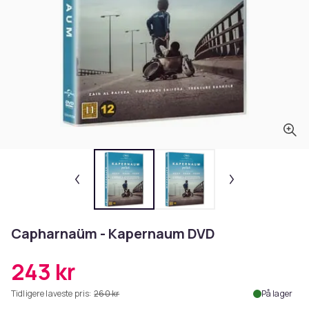
Capharnaüm - Kapernaum DVD
243 kr
Tidligere laveste pris:
260 kr
På lager