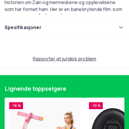
historien om Zain og menneskene og opplevelsene
som har formet ham. Her er en banebrytende film, som
ikke er redd for å gå rett på sak og ta tak i kjernen av
global ulikhet og de dårlige forholdene for barn i store
Spesifikasjoner
deler av verden. Samtidig er det historien om en unik
gutt, som gir oss troen på at barn kan vise veien til en
bedre fremtid, hvis de bare har en smule av Zains
empati og viljestyrke.
Originaltittel: Capharnaüm
Rapporter et juridisk problem
Dansk tittel: Capernaum
Regissør: Nadine Labaki
Medvirkende:
Zain Zain Al Rafeea
Lignende toppselgere
Rahil Yordanos Shiferaw
Yonas Boluwatife Treasure Bankole
Souad Kawsar Al Haddad
-16 %
-10 %
Selim, faren Fadi Yousef
Sahar Haita «Cedra» Izzam
Aspro Alaa Chouchnieh