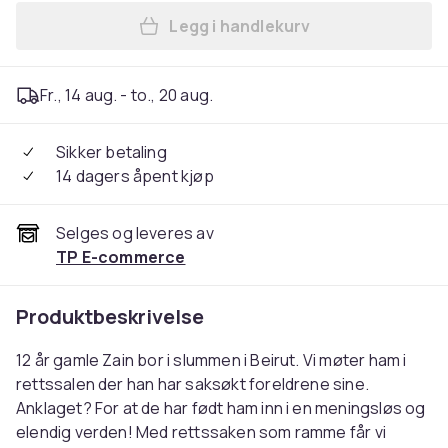
Legg i handlekurv
Legg Capharnaüm - Kaperna
Fr., 14 aug. - to., 20 aug.
Sikker betaling
14 dagers åpent kjøp
Selges og leveres av
TP E-commerce
Produktbeskrivelse
12 år gamle Zain bor i slummen i Beirut. Vi møter ham i
rettssalen der han har saksøkt foreldrene sine.
Anklaget? For at de har født ham inn i en meningsløs og
elendig verden! Med rettssaken som ramme får vi