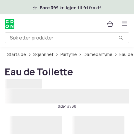
Hopp til hovedinnhold
Bare 399 kr. igjen til fri frakt!
Søk etter produkter
Startside
Skjønnhet
Parfyme
Dameparfyme
Eau de
Eau de Toilette
Side 1 av 36