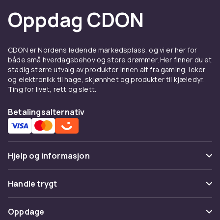
Oppdag CDON
CDON er Nordens ledende markedsplass, og vi er her for
både små hverdagsbehov og store drømmer. Her finner du et
stadig større utvalg av produkter innen alt fra gaming, leker
og elektronikk til hage, skjønnhet og produkter til kjæledyr.
Ting for livet, rett og slett.
Betalingsalternativ
Hjelp og informasjon
Vanlige spørsmål
Handle trygt
Spor pakke
Betaling
Oppdage
Angre & returner her