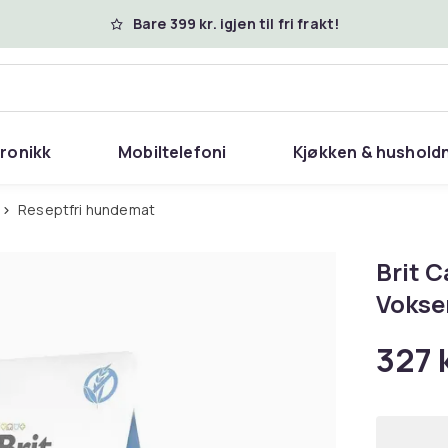
Bare 399 kr. igjen til fri frakt!
tronikk
Mobiltelefoni
Kjøkken & hushold
Reseptfri hundemat
Brit C
Voksen
327 