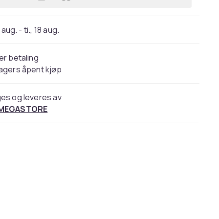
Legg Brit Care Sensitive Grain Free 
 aug. - ti., 18 aug.
er betaling
agers åpent kjøp
es og leveres av
 MEGASTORE