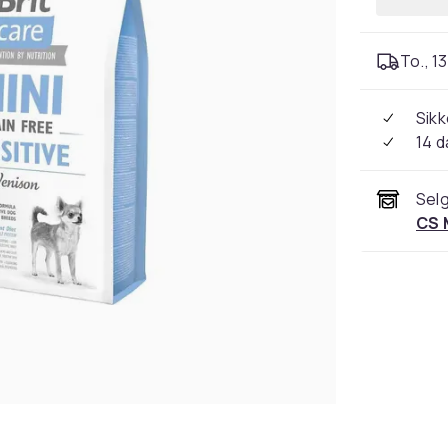
To., 13
Sikk
14 d
Selg
CS