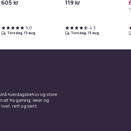
605 kr
119 kr
iPhone/iPad
T
5,0
4,3
torsdag, 13 aug.
torsdag, 13 aug.
 små hverdagsbehov og store
n alt fra gaming, leker og
livet, rett og slett.