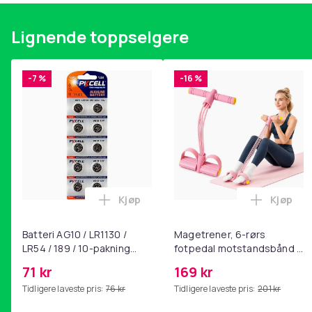
Lignende toppselgere
-7 %
-16 %
Kjøp
Kjøp
Legg Batteri AG10 / LR1130 / LR54 / 189
Legg Ma
Batteri AG10 / LR1130 /
Magetrener, 6-rørs
LR54 / 189 / 10-pakning
fotpedal motstandsbånd -
PKcell
mage- og kjernetrening,
71 kr
169 kr
yoga og
Tidligere laveste pris:
76 kr
Tidligere laveste pris:
201 kr
hjemmegymnastikk Pink