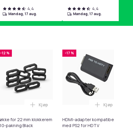
4,4
4,4
mandag, 17 aug.
mandag, 17 aug.
-12 %
-17 %
-
Kjøp
Kjøp
Balances Scalp & Controls Excess Oil i handlekurven
ng til SD/TF Kortleser - 2-i-1 Minnekortadapter til iPhone/iPa
Legg Løkke for 22 mm klokkerem i 10-paknin
Legg HDMI-ad
økke for 22 mm klokkerem
HDMI-adapter kompatibel
10
 10-pakning Black
med PS2 for HDTV
hj
ka