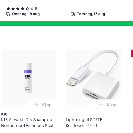
4,6
onsdag, 19 aug.
torsdag, 13 aug.
Kjøp
Kjøp
ebrun i handlekurven
il HDMI Converter 1080p - Adapter i handlekurven
Legg K18 Airwash Dry Shampoo Nonaerosol 
Legg Lightni
K18
K18 Airwash Dry Shampoo
Lightning til SD/TF
L
Nonaerosol Balances Scalp
Kortleser - 2-i-1
i
& Controls Excess Oil
Minnekortadapter til