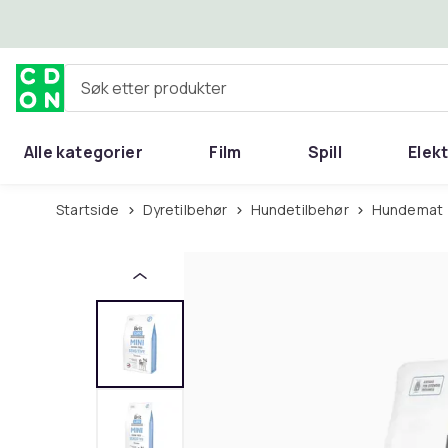
Hopp til hovedinnhold
Søk etter produkter
Alle kategorier
Film
Spill
Elek
Startside
Dyretilbehør
Hundetilbehør
Hundemat