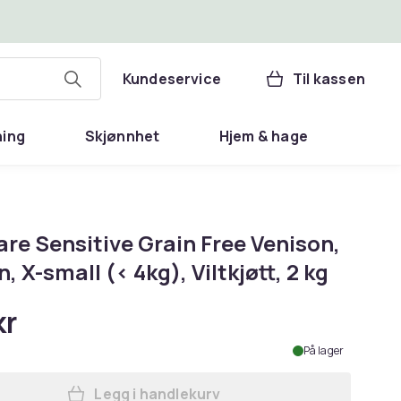
Kundeservice
Til kassen
ning
Skjønnhet
Hjem & hage
are Sensitive Grain Free Venison,
, X-small (< 4kg), Viltkjøtt, 2 kg
kr
På lager
Legg i handlekurv