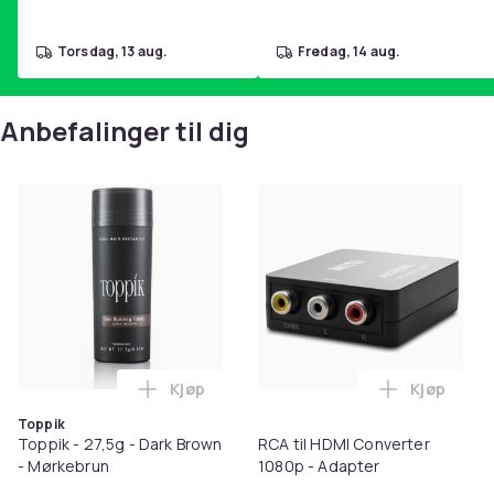
torsdag, 13 aug.
fredag, 14 aug.
Anbefalinger til dig
Kjøp
Kjøp
Legg Toppik - 27,5g - Dark Brown - Mørk
Legg RCA t
Toppik
Toppik - 27,5g - Dark Brown
RCA til HDMI Converter
- Mørkebrun
1080p - Adapter