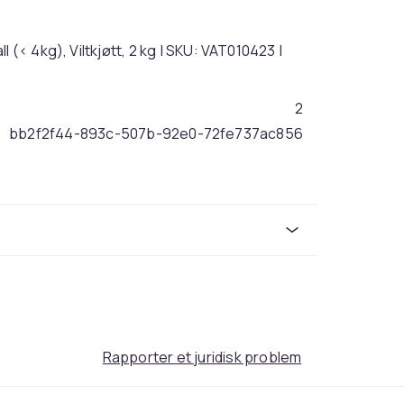
 (< 4kg), Viltkjøtt, 2 kg | SKU: VAT010423 |
2
bb2f2f44-893c-507b-92e0-72fe737ac856
Rapporter et juridisk problem