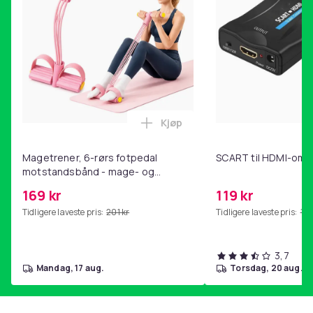
Produktsikkerhetsinformasjon
Kjøp
Legg Magetrener, 6-rørs fotp
Magetrener, 6-rørs fotpedal
SCART til HDMI-omf
motstandsbånd - mage- og
kjernetrening, yoga og
169 kr
119 kr
hjemmegymnastikk Pink
Tidligere laveste pris:
201 kr
Tidligere laveste pris:
143
3,7
mandag, 17 aug.
torsdag, 20 aug.