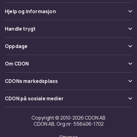
Hjelp og informasjon
Vanlige spørsmål
Handle trygt
Spor pakke
Betaling
Oppdage
Angre & returner her
Levering
Kategorier
Kontakt oss
Om CDON
Vilkår & policy
Varemerker
Om oss
Tilbakekallinger
CDONs markedsplass
Guider
Kundeanmeldelser
Merchant Help Center
CDON på sosiale medier
Jobbe på CDON
Investor relations
Copyright © 2010-2026 CDON AB
CDON AB, Org.nr: 556406-1702
Tilgjengelighet