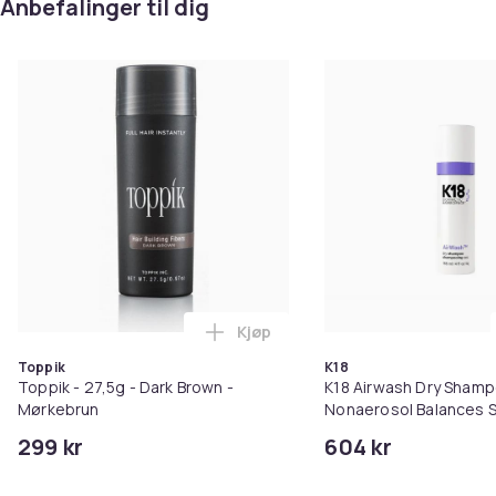
Anbefalinger til dig
Kjøp
Legg Toppik - 27,5g - Dark Brow
Toppik
K18
Toppik - 27,5g - Dark Brown -
K18 Airwash Dry Sham
Mørkebrun
Nonaerosol Balances S
Controls Excess Oil
299 kr
604 kr