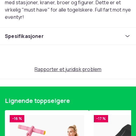
med stasjoner, kraner, broer og figurer. Dette er et
virkelig "must have" for alle togelskere. Full fart mot nye
eventyr!
Artikkelnummer: 33052
Spesifikasjoner
Alder: 3+
Deler til lekesettet: 87
Denne teksten er automatisk oversatt, og det kan
forekomme feil.
Rapporter et juridisk problem
Farge
Flerfarget
Anbefalt alder (min)
0
Lignende toppselgere
Vekt
5.37
-16 %
-17 %
Artikkel nr.
7c5a09f3-8d5f-45cd-a0bf-8bb518ef5901