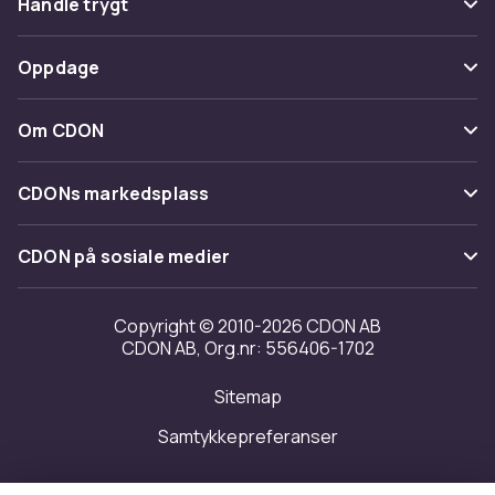
Handle trygt
Spor pakke
Betaling
Oppdage
Angre & returner her
Levering
Kategorier
Kontakt oss
Om CDON
Vilkår & policy
Varemerker
Om oss
Tilbakekallinger
CDONs markedsplass
Guider
Kundeanmeldelser
Merchant Help Center
CDON på sosiale medier
Jobbe på CDON
Investor relations
Copyright © 2010-2026 CDON AB
CDON AB, Org.nr: 556406-1702
Tilgjengelighet
Sitemap
Samtykkepreferanser