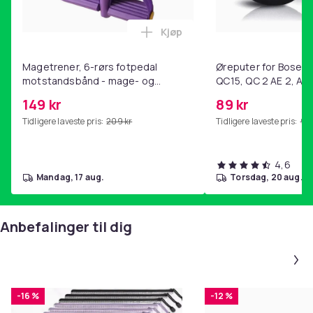
Kjøp
Legg Magetrener, 6-rørs fotp
Magetrener, 6-rørs fotpedal
Øreputer for Bose QC
motstandsbånd - mage- og
QC15, QC 2 AE 2, AE 
kjernetrening, yoga og
SoundTrue, SoundLin
149 kr
89 kr
hjemmegymnastikk Purple
Tidligere laveste pris:
209 kr
Tidligere laveste pris:
99 
4,6
mandag, 17 aug.
torsdag, 20 aug.
Anbefalinger til dig
-16 %
-12 %