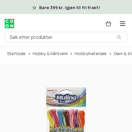
Hopp til hovedinnhold
Bare 399 kr. igjen til fri frakt!
Søk etter produkter
Startside
Hobby & håntverk
Hobbymateriale
Garn & t