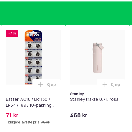
-7 %
Kjøp
Kjøp
standsbånd - mage- og kjernetrening, yoga og hjemmegymnast
puter for Bose QC35 I/II, QC25, QC15, QC 2 AE 2, AE 2i, AE 2w,
Legg Batteri AG10 / LR1130 / LR54 / 189 
Legg Stanl
Stanley
Batteri AG10 / LR1130 /
Stanley trakte 0,7 l, rosa
LR54 / 189 / 10-pakning
PKcell
71 kr
468 kr
Tidligere laveste pris:
76 kr