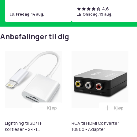
4,6
fredag, 14 aug.
onsdag, 19 aug.
Anbefalinger til dig
Kjøp
Kjøp
Legg Lightning til SD/TF Kortleser - 2-i-
Legg RCA t
Lightning til SD/TF
RCA til HDMI Converter
Kortleser - 2-i-1
1080p - Adapter
Minnekortadapter til