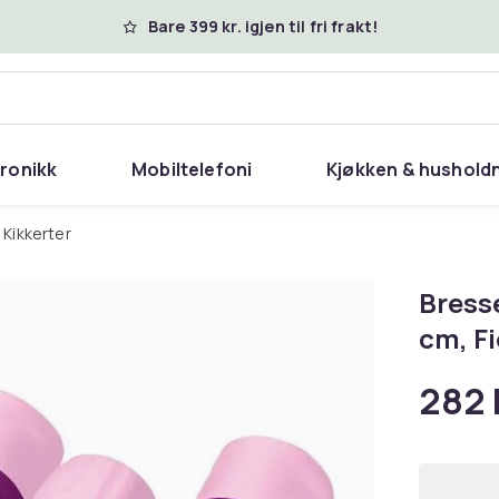
Bare 399 kr. igjen til fri frakt!
tronikk
Mobiltelefoni
Kjøkken & hushold
Kikkerter
Bress
cm, Fi
282 