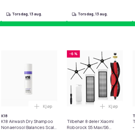
torsdag, 13 aug.
torsdag, 13 aug.
-6 %
Kjøp
Kjøp
1 Minnekortadapter til iPhone/iPad i handlekurven
il HDMI Converter 1080p - Adapter i handlekurven
Legg K18 Airwash Dry Shampoo Nonaerosol 
Legg Tilbeh
K18
T
K18 Airwash Dry Shampoo
Tilbehør 8 deler Xiaomi
T
Nonaerosol Balances Scalp
Roborock S5 Max/S6
-
& Controls Excess Oil
Pure/S6