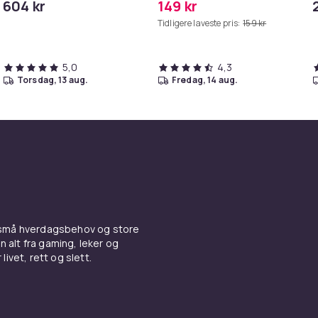
604 kr
149 kr
MAXV/S50/S51/S55/S5/S60/S65/S
Tidligere laveste pris:
159 kr
5,0
4,3
torsdag, 13 aug.
fredag, 14 aug.
 små hverdagsbehov og store
n alt fra gaming, leker og
livet, rett og slett.