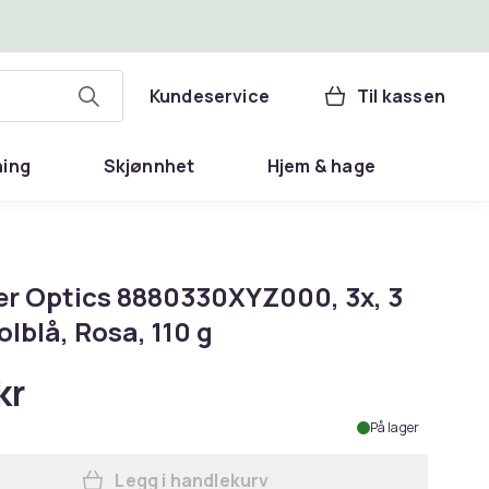
Kundeservice
Til kassen
ning
Skjønnhet
Hjem & hage
er Optics 8880330XYZ000, 3x, 3
olblå, Rosa, 110 g
kr
På lager
Legg i handlekurv