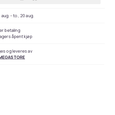
Legg Bresser Optics 8880330XYZ000, 
 aug. - to., 20 aug.
er betaling
agers åpent kjøp
es og leveres av
 MEGASTORE