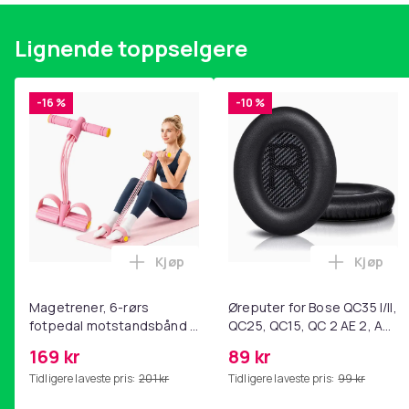
Lignende toppselgere
-16 %
-10 %
Kjøp
Kjøp
Legg Magetrener, 6-rørs fotpedal mot
Legg Øre
Magetrener, 6-rørs
Øreputer for Bose QC35 I/II,
fotpedal motstandsbånd -
QC25, QC15, QC 2 AE 2, AE
mage- og kjernetrening,
2i, AE 2w, SoundTrue,
169 kr
89 kr
yoga og
SoundLink Black
Tidligere laveste pris:
201 kr
Tidligere laveste pris:
99 kr
hjemmegymnastikk Pink