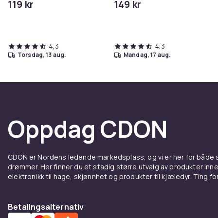
119 kr
149 kr
iPhone/iPad
4,3
4,3
torsdag, 13 aug.
mandag, 17 aug.
Oppdag CDON
CDON er Nordens ledende markedsplass, og vi er her for både
drømmer. Her finner du et stadig større utvalg av produkter inne
elektronikk til hage, skjønnhet og produkter til kjæledyr. Ting for 
Betalingsalternativ