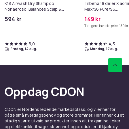
K18 Airwash Dry Shampoo
Tilbehør 8 deler Xiaom
Nonaerosol Balances Scalp &
Max/S6 Pure/S6
Controls Excess Oil
MAXV/S50/S51/S55/S5
594 kr
149 kr
Tidligere laveste pris:
159 kr
5,0
4,3
fredag, 14 aug.
mandag, 17 aug.
Oppdag CDON
CDON er Nordens ledende markedsplass, og vi er her for
både små hverdagsbehov og store drømmer. Her finner du et
stadig større utvalg av produkter innen alt fra gaming, leker
og elektronikk til hage, skjønnhet og produkter til kjæledyr.