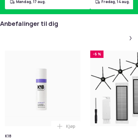
mandag, 17 aug.
fredag, 14 aug.
Anbefalinger til dig
-6 %
Kjøp
Legg K18 Airwash Dry Shampoo No
K18