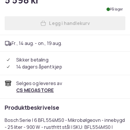
5 598 kr
På lager
Legg i handlekurv
Legg Bosch Serie | 6 BFL554M
Fr., 14 aug. - on., 19 aug.
Sikker betaling
14 dagers åpent kjøp
Selges og leveres av
CS MEGASTORE
Produktbeskrivelse
Bosch Serie | 6 BFL554MS0 - Mikrobølgeovn - innebygd
- 25 liter - 900 W - rustfritt stål | SKU: BFL554MS0 |