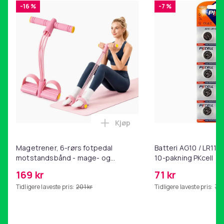
-16 %
-7 %
Kjøp
Legg Magetrener, 6-rørs fotp
Magetrener, 6-rørs fotpedal
Batteri AG10 / LR1130
motstandsbånd - mage- og
10-pakning PKcell
kjernetrening, yoga og
169 kr
71 kr
hjemmegymnastikk Pink
Tidligere laveste pris:
201 kr
Tidligere laveste pris:
76 