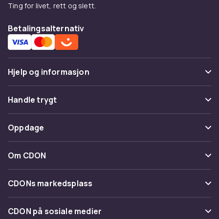
Ting for livet, rett og slett.
Betalingsalternativ
Hjelp og informasjon
Vanlige spørsmål
Handle trygt
Spor pakke
Betaling
Oppdage
Angre & returner her
Levering
Kategorier
Kontakt oss
Om CDON
Vilkår & policy
Varemerker
Om oss
Tilbakekallinger
CDONs markedsplass
Guider
Kundeanmeldelser
Merchant Help Center
CDON på sosiale medier
Jobbe på CDON