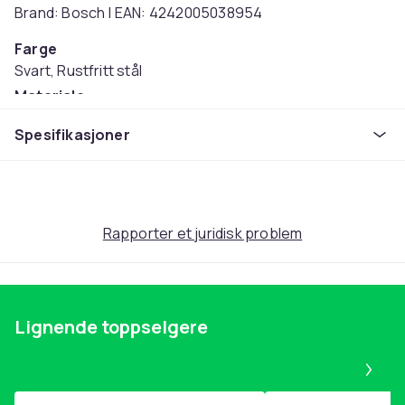
Brand: Bosch | EAN: 4242005038954
Farge
Svart, Rustfritt stål
Materiale
Glass, Rustfritt stål
Spesifikasjoner
Effekt
10
Vekt
19
Rapporter et juridisk problem
Artikkel nr.
7b0eaf62-692d-405f-8d16-a01de70b43c1
Produktsikkerhetsinformasjon
Lignende toppselgere
Pa