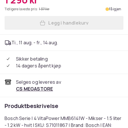
1 290 kr
Tidligere laveste pris:
1 371 kr
Få igjen
Legg i handlekurv
Legg Bosch Serie | 4 VitaPow
Ti., 11 aug. - fr., 14 aug.
Sikker betaling
14 dagers åpent kjøp
Selges og leveres av
CS MEGASTORE
Produktbeskrivelse
Bosch Serie | 4 VitaPower MMB6141W - Mikser - 1.5 liter
- 1.2 kW - hvit | SKU: S71011867 | Brand: Bosch | EAN: