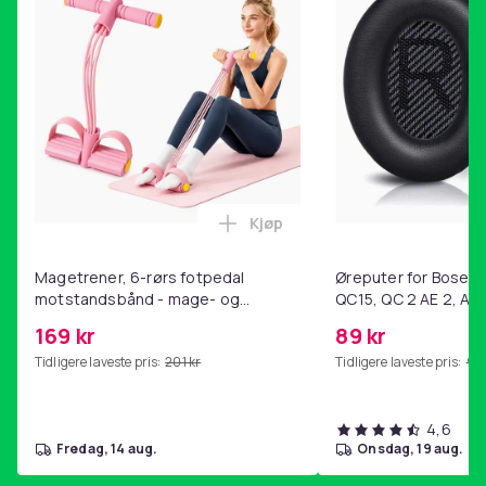
Kjøp
Legg Magetrener, 6-rørs fotp
Magetrener, 6-rørs fotpedal
Øreputer for Bose QC
motstandsbånd - mage- og
QC15, QC 2 AE 2, AE 
kjernetrening, yoga og
SoundTrue, SoundLin
169 kr
89 kr
hjemmegymnastikk Pink
Tidligere laveste pris:
201 kr
Tidligere laveste pris:
99 
4,6
fredag, 14 aug.
onsdag, 19 aug.