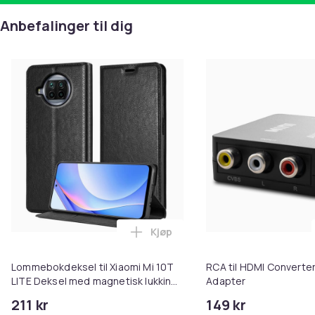
Anbefalinger til dig
Kjøp
Legg Lommebokdeksel til Xiaomi 
Lommebokdeksel til Xiaomi Mi 10T
RCA til HDMI Converter
LITE Deksel med magnetisk lukking,
Adapter
stativfunksjon og kortlomme
211 kr
149 kr