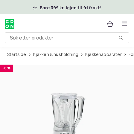
Hopp til hovedinnhold
Bare 399 kr. igjen til fri frakt!
Søk etter produkter
Startside
Kjøkken & husholdning
Kjøkkenapparater
F
-6 %