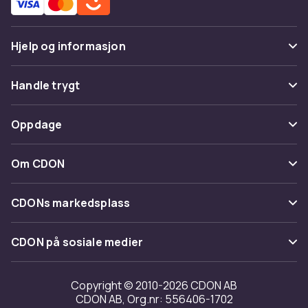
Hjelp og informasjon
Vanlige spørsmål
Handle trygt
Spor pakke
Betaling
Oppdage
Angre & returner her
Levering
Kategorier
Kontakt oss
Om CDON
Vilkår & policy
Varemerker
Om oss
Tilbakekallinger
CDONs markedsplass
Guider
Kundeanmeldelser
Merchant Help Center
CDON på sosiale medier
Jobbe på CDON
Investor relations
Copyright © 2010-2026 CDON AB
CDON AB, Org.nr: 556406-1702
Tilgjengelighet