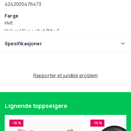
4242005476473
Farge
Hvit
Volum/ Kapasitet (liter)
1.5
Spesifikasjoner
Effekt
1200
Vekt
2.7
Rapporter et juridisk problem
Artikkel nr.
27190664-7a99-52e0-9664-20b6a7b34908
Produktsikkerhetsinformasjon
Lignende toppselgere
-16 %
-10 %