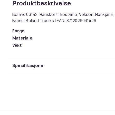
Produktbeskrivelse
Boland 03142, Hansker til kostyme, Voksen, Hunkjønn, 
Brand: Boland Traciks | EAN: 8712026031426
Farge
Materiale
Vekt
Artikkel nr.
Produktsikkerhetsinformasjon
Spesifikasjoner