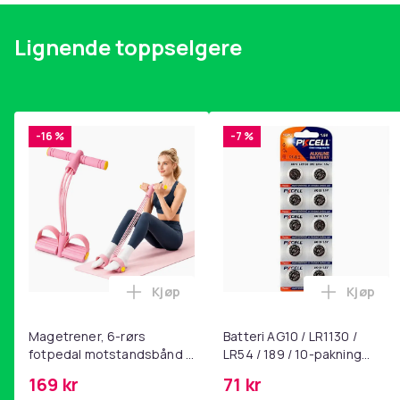
Lignende toppselgere
-16 %
-7 %
Kjøp
Kjøp
Legg Magetrener, 6-rørs fotpedal mot
Legg Bat
Magetrener, 6-rørs
Batteri AG10 / LR1130 /
fotpedal motstandsbånd -
LR54 / 189 / 10-pakning
mage- og kjernetrening,
PKcell
169 kr
71 kr
yoga og