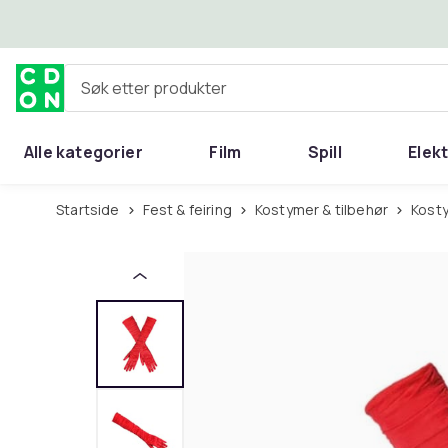
Hopp til hovedinnhold
Søk etter produkter
Alle kategorier
Film
Spill
Elek
Startside
Fest & feiring
Kostymer & tilbehør
Kost