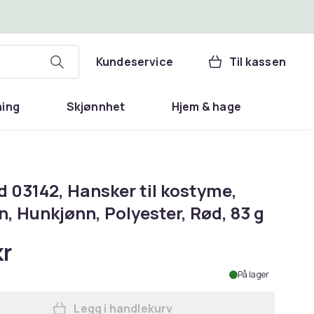
Kundeservice
Til kassen
ning
Skjønnhet
Hjem & hage
d 03142, Hansker til kostyme,
, Hunkjønn, Polyester, Rød, 83 g
kr
På lager
Legg i handlekurv