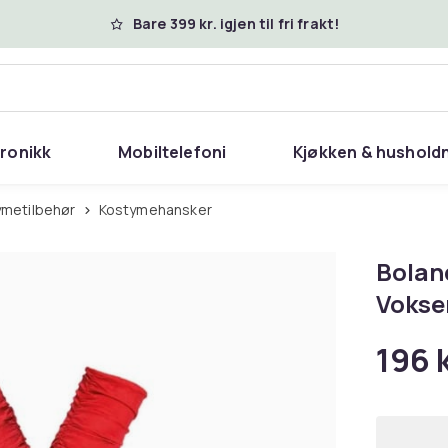
Bare 399 kr. igjen til fri frakt!
tronikk
Mobiltelefoni
Kjøkken & hushold
ymetilbehør
Kostymehansker
Bolan
Voksen
196 