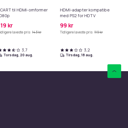
CART til HDMI-omformer
HDMI-adapter kompatibel
Sl
1080p
med PS2 for HDTV
119 kr
99 kr
22
idligere laveste pris:
143 kr
Tidligere laveste pris:
119 kr
Tid
3,7
3,2
torsdag, 20 aug.
tirsdag, 18 aug.