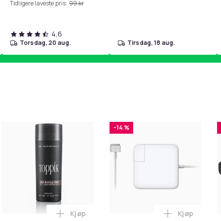
Tidligere laveste pris:
99 kr
4,6
torsdag, 20 aug.
tirsdag, 18 aug.
-14 %
Kjøp
Kjøp
 Balances Scalp & Controls Excess Oil i handlekurven
ehør 8 deler Xiaomi Roborock S5 Max/S6 Pure/S6 MAXV/S50/S5
Legg Toppik - 27,5g - Dark Brown - Mørkeb
Legg Lader 