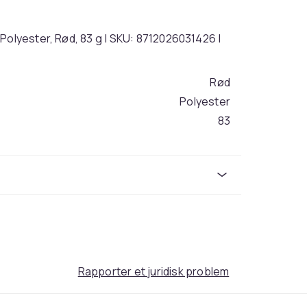
Polyester, Rød, 83 g | SKU: 8712026031426 |
Rød
Polyester
83
d7b6c981-0c37-503d-a467-de6d8fdce729
Rapporter et juridisk problem