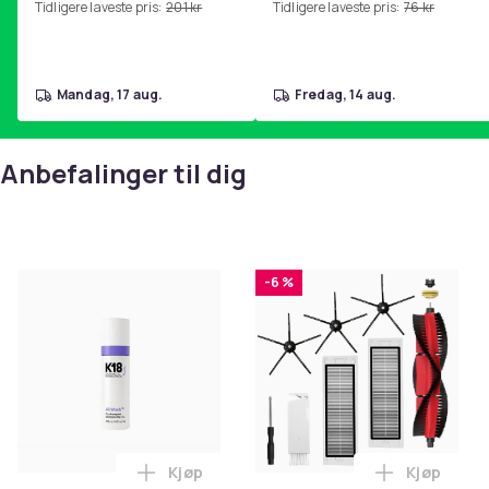
Tidligere laveste pris:
201 kr
Tidligere laveste pris:
76 kr
hjemmegymnastikk Pink
mandag, 17 aug.
fredag, 14 aug.
Anbefalinger til dig
-6 %
Kjøp
Kjøp
Legg K18 Airwash Dry Shampoo Nonaerosol
Legg Tilb