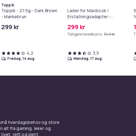
Toppik
Toppik - 27,5g - Dark Brown
Lader for Macbook /
S
- Mørkebrun
Erstatningsadapter -
MagSafe Gen 2 - 45W
299 kr
299 kr
/S6
Tidligere laveste pris:
349 kr
T
4,2
3,5
fredag, 14 aug.
mandag, 17 aug.
 små hverdagsbehov og store
n alt fra gaming, leker og
livet, rett og slett.