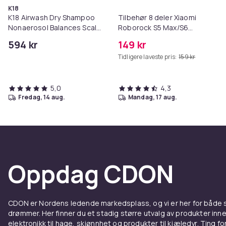
K18
K18 Airwash Dry Shampoo
Tilbehør 8 deler Xiaomi
Nonaerosol Balances Scalp
Roborock S5 Max/S6
& Controls Excess Oil
Pure/S6
594 kr
149 kr
MAXV/S50/S51/S55/S5/S60/S65
Tidligere laveste pris:
159 kr
5,0
4,3
fredag, 14 aug.
mandag, 17 aug.
Oppdag CDON
CDON er Nordens ledende markedsplass, og vi er her for både
drømmer. Her finner du et stadig større utvalg av produkter inne
elektronikk til hage, skjønnhet og produkter til kjæledyr. Ting for 