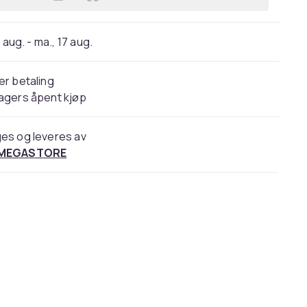
Legg Boland 03142, Hansker til kost
 aug. - ma., 17 aug.
er betaling
agers åpent kjøp
es og leveres av
 MEGASTORE