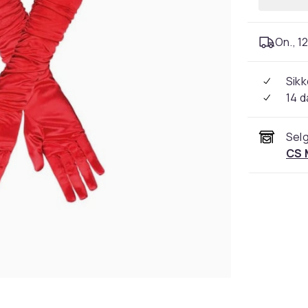
On., 12
Sikk
14 d
Selg
CS