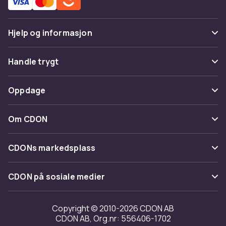
Hjelp og informasjon
Vanlige spørsmål
Handle trygt
Spor pakke
Betaling
Oppdage
Angre & returner her
Levering
Kategorier
Kontakt oss
Om CDON
Vilkår & policy
Varemerker
Om oss
Tilbakekallinger
CDONs markedsplass
Guider
Kundeanmeldelser
Merchant Help Center
CDON på sosiale medier
Jobbe på CDON
Investor relations
Copyright © 2010-2026 CDON AB
CDON AB, Org.nr: 556406-1702
Tilgjengelighet