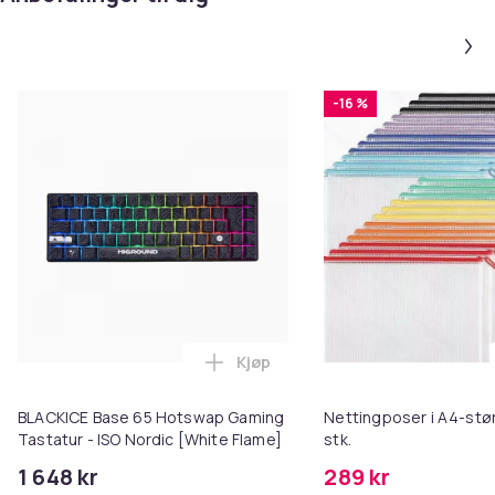
-16 %
Kjøp
Legg BLACKICE Base 65 Hotswap 
BLACKICE Base 65 Hotswap Gaming
Nettingposer i A4-stør
Tastatur - ISO Nordic [White Flame]
stk.
1 648 kr
289 kr