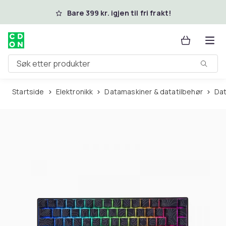
Hopp til hovedinnhold
Bare 399 kr. igjen til fri frakt!
Søk etter produkter
Startside
Elektronikk
Datamaskiner & datatilbehør
Da