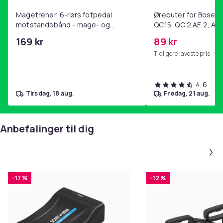
Magetrener, 6-rørs fotpedal
Øreputer for Bose QC
motstandsbånd - mage- og
QC15, QC 2 AE 2, AE 
kjernetrening, yoga og
SoundTrue, SoundLin
169 kr
89 kr
hjemmegymnastikk Purple
Tidligere laveste pris:
99 
4,6
tirsdag, 18 aug.
fredag, 21 aug.
Anbefalinger til dig
-17 %
-12 %