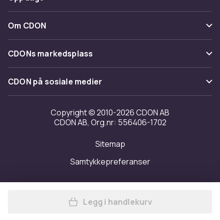
Angre & returner her
Levering
Kategorier
Kontakt oss
Om CDON
Vilkår & policy
Varemerker
Om oss
Tilbakekallinger
CDONs markedsplass
Guider
Kundeanmeldelser
Merchant Help Center
CDON på sosiale medier
Jobbe på CDON
Investor relations
Copyright © 2010-2026 CDON AB
CDON AB, Org.nr: 556406-1702
Tilgjengelighet
Sitemap
Samtykkepreferanser
Legg i handlekurv
Legg Bilhundebelte Justerb