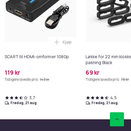
Kjøp
Legg SCART til HDMI-omformer 1
SCART til HDMI-omformer 1080p
Løkke for 22 mm klokke
pakning Black
119 kr
69 kr
Tidligere laveste pris:
143 kr
Tidligere laveste pris:
78 kr
3,7
4,5
fredag, 21 aug.
fredag, 21 aug.