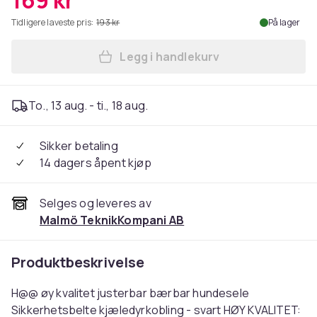
169 kr
Tidligere laveste pris:
193 kr
På lager
Legg i handlekurv
Legg Bilhundebelte Justerb
To., 13 aug. - ti., 18 aug.
Sikker betaling
14 dagers åpent kjøp
Selges og leveres av
Malmö TeknikKompani AB
Produktbeskrivelse
H@@ øy kvalitet justerbar bærbar hundesele
Sikkerhetsbelte kjæledyrkobling - svart HØY KVALITET: