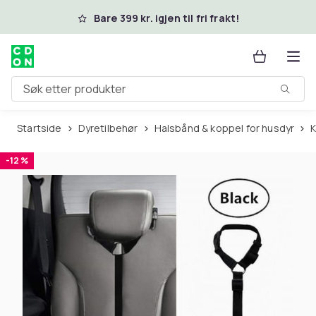
Hopp til hovedinnhold
Bare 399 kr. igjen til fri frakt!
Søk etter produkter
Startside
Dyretilbehør
Halsbånd & koppel for husdyr
-12 %