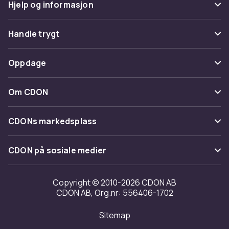
Hjelp og informasjon
Vanlige spørsmål
Handle trygt
Spor pakke
Betaling
Oppdage
Angre & returner her
Levering
Kategorier
Kontakt oss
Om CDON
Vilkår & policy
Varemerker
Om oss
Tilbakekallinger
CDONs markedsplass
Guider
Kundeanmeldelser
Merchant Help Center
CDON på sosiale medier
Jobbe på CDON
Investor relations
Copyright © 2010-2026 CDON AB
CDON AB, Org.nr: 556406-1702
Tilgjengelighet
Sitemap