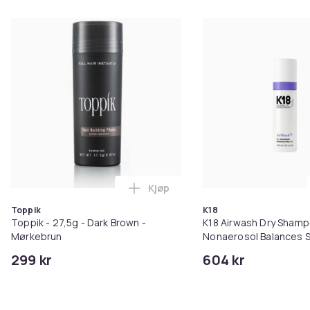
Kjøp
Legg Toppik - 27,5g - Dark Brow
Toppik
K18
Toppik - 27,5g - Dark Brown -
K18 Airwash Dry Sham
Mørkebrun
Nonaerosol Balances S
Controls Excess Oil
299 kr
604 kr