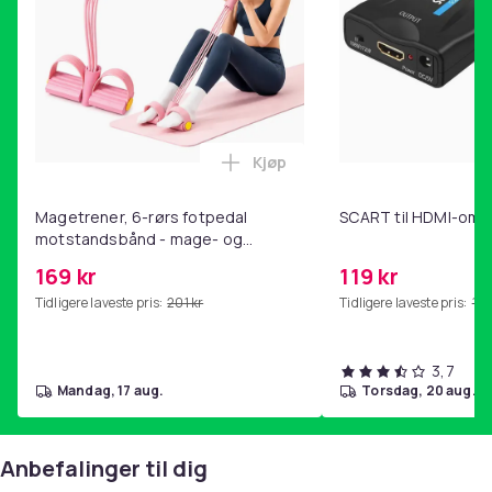
Kjøp
Legg Magetrener, 6-rørs fotp
Magetrener, 6-rørs fotpedal
SCART til HDMI-omf
motstandsbånd - mage- og
kjernetrening, yoga og
169 kr
119 kr
hjemmegymnastikk Pink
Tidligere laveste pris:
201 kr
Tidligere laveste pris:
143
3,7
mandag, 17 aug.
torsdag, 20 aug.
Anbefalinger til dig