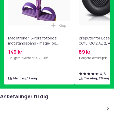
Kjøp
Legg Magetrener, 6-rørs fotp
Magetrener, 6-rørs fotpedal
Øreputer for Bose QC
motstandsbånd - mage- og
QC15, QC 2 AE 2, AE 
kjernetrening, yoga og
SoundTrue, SoundLin
149 kr
89 kr
hjemmegymnastikk Purple
Tidligere laveste pris:
209 kr
Tidligere laveste pris:
99 
4,6
mandag, 17 aug.
torsdag, 20 aug.
Anbefalinger til dig