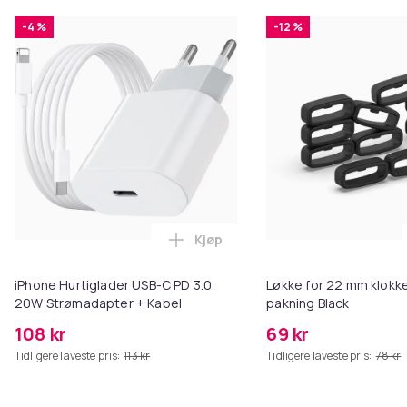
-4 %
-12 %
Kjøp
Legg iPhone Hurtiglader USB-C 
iPhone Hurtiglader USB-C PD 3.0.
Løkke for 22 mm klokke
20W Strømadapter + Kabel
pakning Black
108 kr
69 kr
Tidligere laveste pris:
113 kr
Tidligere laveste pris:
78 kr