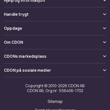
Hjelp og informasjon
Vanlige spørsmål
Handle trygt
Spor pakke
Betaling
Oppdage
Angre & returner her
Levering
Kategorier
Kontakt oss
Om CDON
Vilkår & policy
Varemerker
Om oss
Tilbakekallinger
CDONs markedsplass
Guider
Kundeanmeldelser
Merchant Help Center
CDON på sosiale medier
Jobbe på CDON
Investor relations
Copyright © 2010-2026 CDON AB
CDON AB, Org.nr: 556406-1702
Tilgjengelighet
Sitemap