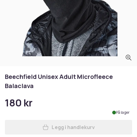
Beechfield Unisex Adult Microfleece
Balaclava
180 kr
På lager
Legg i handlekurv
Legg Beechfield Unisex Adu