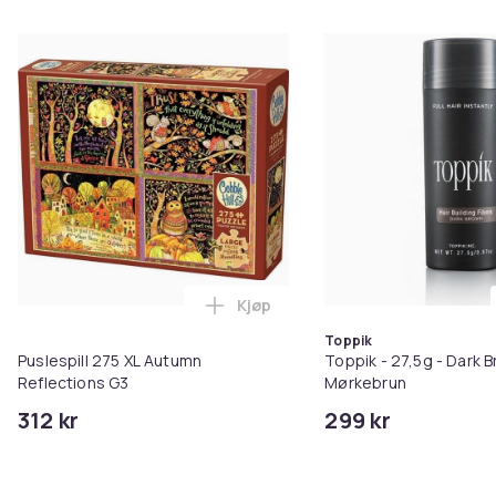
Kjøp
Legg Puslespill 275 XL Autumn R
Toppik
Puslespill 275 XL Autumn
Toppik - 27,5g - Dark B
Reflections G3
Mørkebrun
312 kr
299 kr