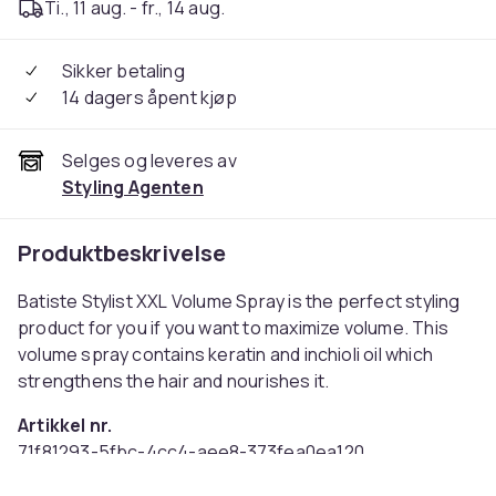
Ti., 11 aug. - fr., 14 aug.
Sikker betaling
14 dagers åpent kjøp
Selges og leveres av
Styling Agenten
Produktbeskrivelse
Batiste Stylist XXL Volume Spray is the perfect styling
product for you if you want to maximize volume. This
volume spray contains keratin and inchioli oil which
strengthens the hair and nourishes it.
Artikkel nr.
71f81293-5fbc-4cc4-aee8-373fea0ea120