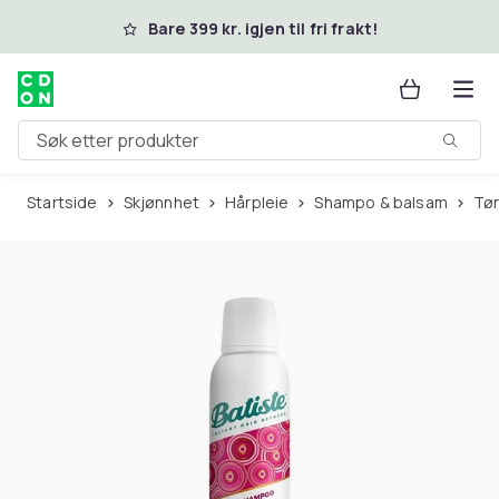
Hopp til hovedinnhold
Bare 399 kr. igjen til fri frakt!
Søk etter produkter
Startside
Skjønnhet
Hårpleie
Shampo & balsam
T