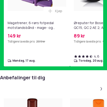
Kjøp
Legg Magetrener, 6-rørs fotp
Magetrener, 6-rørs fotpedal
Øreputer for Bose QC
motstandsbånd - mage- og
QC15, QC 2 AE 2, AE 
kjernetrening, yoga og
SoundTrue, SoundLin
149 kr
89 kr
hjemmegymnastikk Purple
Tidligere laveste pris:
209 kr
Tidligere laveste pris:
99 
4,6
mandag, 17 aug.
torsdag, 20 aug.
Anbefalinger til dig