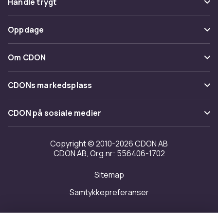
Handle trygt
Spor pakke
Betaling
Oppdage
Angre & returner her
Levering
Kategorier
Kontakt oss
Om CDON
Vilkår & policy
Varemerker
Om oss
Tilbakekallinger
CDONs markedsplass
Guider
Kundeanmeldelser
Merchant Help Center
CDON på sosiale medier
Jobbe på CDON
Investor relations
Copyright © 2010-2026 CDON AB
CDON AB, Org.nr: 556406-1702
Tilgjengelighet
Sitemap
Samtykkepreferanser