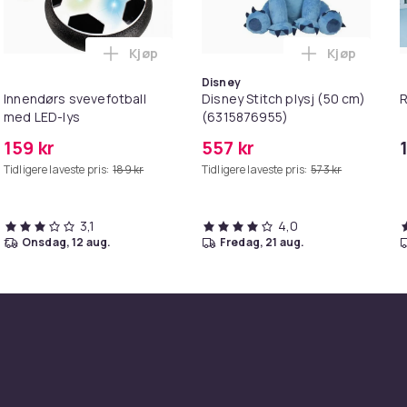
Kjøp
Kjøp
nnlige kniver i handlekurven
ensett for Barn 17-deler - Barnevennlige Kniver i handlekurve
Legg Innendørs svevefotball med LED-lys 
Legg Disney
Disney
Innendørs svevefotball
Disney Stitch plysj (50 cm)
med LED-lys
(6315876955)
159 kr
557 kr
Tidligere laveste pris:
189 kr
Tidligere laveste pris:
573 kr
3,1
4,0
onsdag, 12 aug.
fredag, 21 aug.