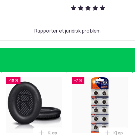
e på kjøkkenet med vårt barnevennlige
Rapporter et juridisk problem
 dem til matlagingens kunst samtidig som du
r barn, Barnevennlig kjøkkensett,
økkenutstyr, Trygge kjøkkenverktøy for
Pink
-10 %
-7 %
5e965092-0acb-5536-99ca-8b3d93447520
Kjøp
Kjøp