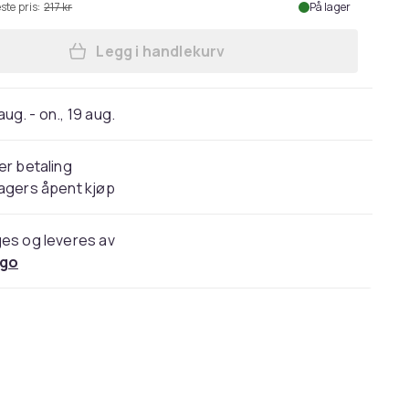
ste pris:
217 kr
På lager
Legg i handlekurv
Legg Barn Matlaging Cutter Sett Pot
 aug. - on., 19 aug.
er betaling
agers åpent kjøp
es og leveres av
go