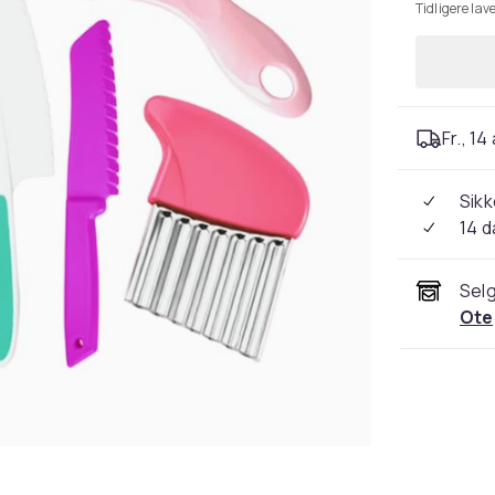
Tidligere lave
Fr., 14
Sikk
14 d
Selg
Ote