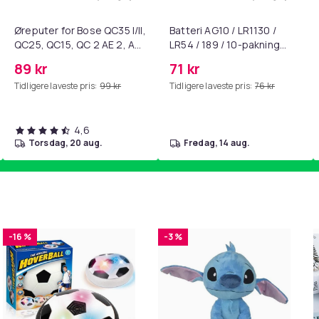
standsbånd - mage- og kjernetrening, yoga og hjemmegymnast
ærebrett i titan, antibakterielt skjærebrett, skjærebrett i rustf
Legg Øreputer for Bose QC35 I/II, QC25, 
Legg Batte
Øreputer for Bose QC35 I/II,
Batteri AG10 / LR1130 /
QC25, QC15, QC 2 AE 2, AE
LR54 / 189 / 10-pakning
2i, AE 2w, SoundTrue,
PKcell
89 kr
71 kr
SoundLink Black
Tidligere laveste pris:
99 kr
Tidligere laveste pris:
76 kr
4,6
torsdag, 20 aug.
fredag, 14 aug.
-16 %
-3 %