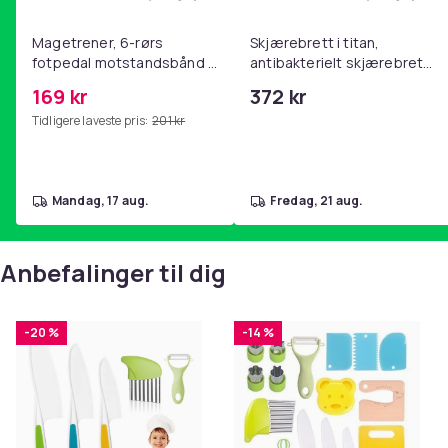
Legg Magetrener, 6-rørs fotpedal mot
Legg Skj
Magetrener, 6-rørs
Skjærebrett i titan,
fotpedal motstandsbånd -
antibakterielt skjærebrett,
mage- og kjernetrening,
skjærebrett i rustfritt stål,
169 kr
372 kr
yoga og
BPA-fri (2 stk.)
Tidligere laveste pris:
201 kr
hjemmegymnastikk Pink
mandag, 17 aug.
fredag, 21 aug.
Anbefalinger til dig
-20 %
-14 %