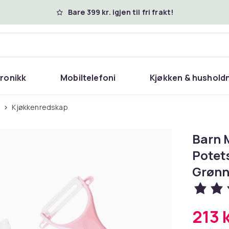
Bare 399 kr. igjen til fri frakt!
tronikk
Mobiltelefoni
Kjøkken & hushold
n
Kjøkkenredskap
Barn 
Potets
Grønn
213 