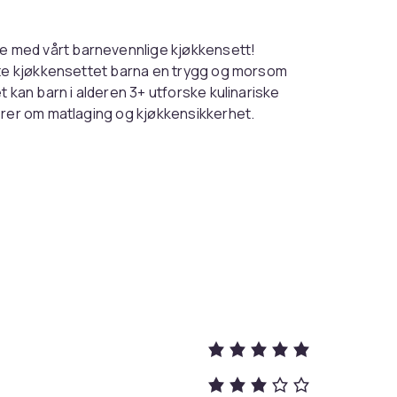
 med vårt barnevennlige kjøkkensett!
ette kjøkkensettet barna en trygg og morsom
 kan barn i alderen 3+ utforske kulinariske
ærer om matlaging og kjøkkensikkerhet.
 PP, sikrer dette settet barnas sikkerhet
t for små hender, med lav vekt og anti-skli
phet over tid og er designet for å kutte
g underholdende gave til nysgjerrige barn