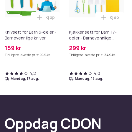
Kjøp
Kjøp
Legg Knivsett for Barn 6-deler - Barneve
Legg Kjøkk
Knivsett for Barn 6-deler -
Kjøkkensett for Barn 17-
Barnevennlige kniver
deler - Barnevennlige
Kniver
159 kr
299 kr
Tidligere laveste pris:
199 kr
Tidligere laveste pris:
349 kr
4,2
4,0
mandag, 17 aug.
mandag, 17 aug.
Oppdag CDON