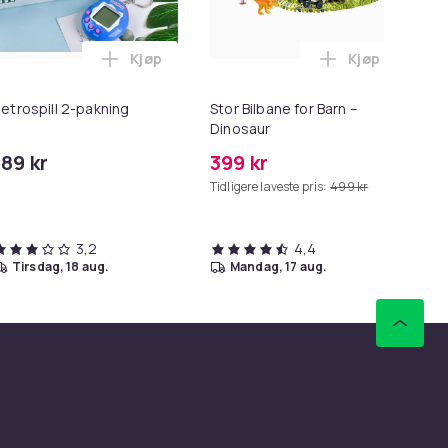
Kjøp
Kjøp
n
i handlekurven
 Stitch plysj (50 cm) (6315876955) i handlekurven
Legg Retrospill 2-pakning i handlekurven
Legg Stor Bil
Retrospill 2-pakning
Stor Bilbane for Barn –
Gå
Dinosaur
La
189 kr
399 kr
44
Tidligere laveste pris:
499 kr
Tid
3,2
4,4
tirsdag, 18 aug.
mandag, 17 aug.