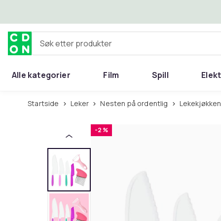
Hopp til hovedinnhold
Søk etter produkter
Alle kategorier
Film
Spill
Elek
Startside
Leker
Nesten på ordentlig
Lekekjøkke
-2 %