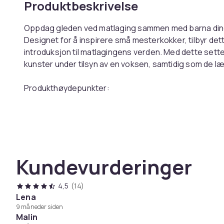
Produktbeskrivelse
Oppdag gleden ved matlaging sammen med barna dine
Designet for å inspirere små mesterkokker, tilbyr d
introduksjon til matlagingens verden. Med dette settet
kunster under tilsyn av en voksen, samtidig som de l
Produkthøydepunkter:
- Trygt Materiale: Laget av høykvalitetsmaterialer som
under matlagingen.
- Barnevennlig Design: Verktøyene er spesielt designe
grep for en komfortabel og trygg bruk.
- Langvarig Skarphet: Kjøkkenkniven beholder sin skar
Kundevurderinger
effektivt uten å være farlig for barn.
- Perfekt Gave: Et utmerket valg for en pedagogisk o
som elsker å utforske kjøkkenets magi.
4,5
(14)
Produktspesifikasjoner:
Lena
9 måneder siden
- Materiale: PP
Malin
- Størrelse og farge: I henhold til bildene