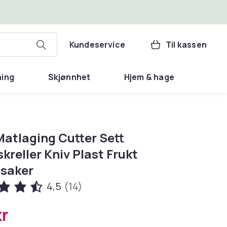
Kundeservice
Til kassen
ning
Skjønnhet
Hjem & hage
Matlaging Cutter Sett
kreller Kniv Plast Frukt
saker
4,5
(14)
kr