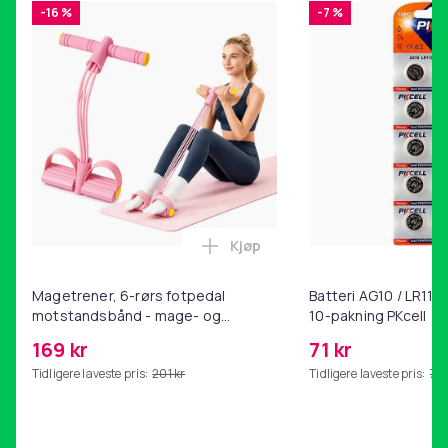
-16 %
-7 %
Kjøp
Legg Magetrener, 6-rørs fotp
Magetrener, 6-rørs fotpedal
Batteri AG10 / LR1130
motstandsbånd - mage- og
10-pakning PKcell
kjernetrening, yoga og
169 kr
71 kr
hjemmegymnastikk Pink
Tidligere laveste pris:
201 kr
Tidligere laveste pris:
76 