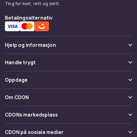
Ting for livet, rett og slett.
Betalingsalternativ
Hjelp og informasjon
Vanlige spørsmål
Handle trygt
Spor pakke
Betaling
Oppdage
Angre & returner her
Levering
Kategorier
Kontakt oss
Om CDON
Vilkår & policy
Varemerker
Om oss
Tilbakekallinger
CDONs markedsplass
Guider
Kundeanmeldelser
Merchant Help Center
CDON på sosiale medier
Jobbe på CDON