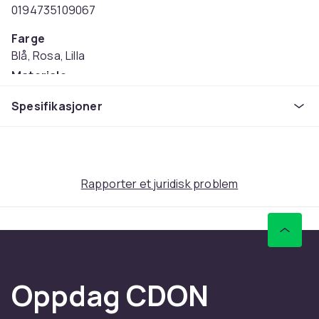
0194735109067
Farge
Blå, Rosa, Lilla
Materiale
Plast
Spesifikasjoner
Anbefalt alder (maks)
8
Anbefalt alder (min)
4
Rapporter et juridisk problem
Vekt
2.05
Artikkel nr.
6cadfed2-33bb-4917-985f-deb319e45855
Produktsikkerhetsinformasjon
Oppdag CDON