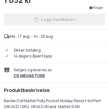
1 052 kr
På lager
Legg i handlekurv
Legg Barbie Doll Mattel Pol
Ma., 17 aug. - to., 20 aug.
Sikker betaling
14 dagers åpent kjøp
Selges og leveres av
CS MEGASTORE
Produktbeskrivelse
Barbie Doll Mattel Polly Pocket Holiday Resort-koffert
(HKV43) | SKU: HKV43 | Brand: Mattel | EAN: