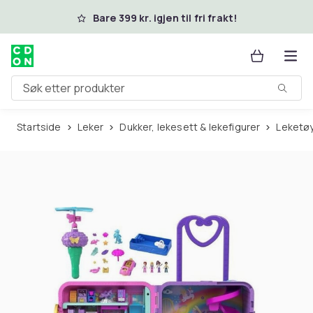
Hopp til hovedinnhold
Bare 399 kr. igjen til fri frakt!
Søk etter produkter
Startside
Leker
Dukker, lekesett & lekefigurer
Leketø