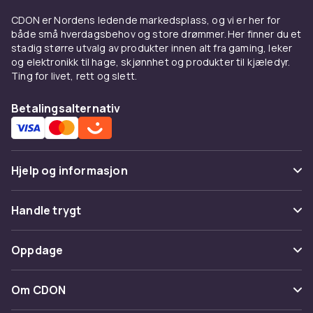
CDON er Nordens ledende markedsplass, og vi er her for
både små hverdagsbehov og store drømmer. Her finner du et
stadig større utvalg av produkter innen alt fra gaming, leker
og elektronikk til hage, skjønnhet og produkter til kjæledyr.
Ting for livet, rett og slett.
Betalingsalternativ
Hjelp og informasjon
Vanlige spørsmål
Handle trygt
Spor pakke
Betaling
Oppdage
Angre & returner her
Levering
Kategorier
Kontakt oss
Om CDON
Vilkår & policy
Varemerker