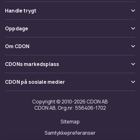
Vanlige spørsmål
Handle trygt
Spor pakke
Betaling
Oppdage
Angre & returner her
Levering
Kategorier
Kontakt oss
Om CDON
Vilkår & policy
Varemerker
Om oss
Tilbakekallinger
CDONs markedsplass
Guider
Kundeanmeldelser
Merchant Help Center
CDON på sosiale medier
Jobbe på CDON
Investor relations
Copyright © 2010-2026 CDON AB
CDON AB, Org.nr: 556406-1702
Tilgjengelighet
Sitemap
Samtykkepreferanser