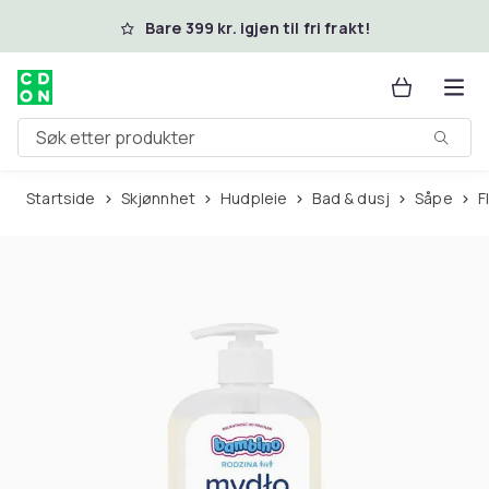
Hopp til hovedinnhold
Bare 399 kr. igjen til fri frakt!
Søk etter produkter
Startside
Skjønnhet
Hudpleie
Bad & dusj
Såpe