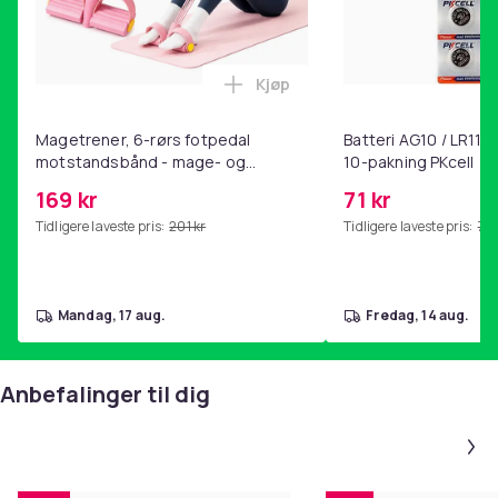
Kjøp
Legg Magetrener, 6-rørs fotp
Magetrener, 6-rørs fotpedal
Batteri AG10 / LR1130
motstandsbånd - mage- og
10-pakning PKcell
kjernetrening, yoga og
169 kr
71 kr
hjemmegymnastikk Pink
Tidligere laveste pris:
201 kr
Tidligere laveste pris:
76 
mandag, 17 aug.
fredag, 14 aug.
Anbefalinger til dig