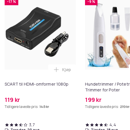
-17 %
-9 %
Kjøp
Legg SCART til HDMI-omformer 1
SCART til HDMI-omformer 1080p
Hundetrimmer / Potetr
Trimmer for Poter
119 kr
199 kr
Tidligere laveste pris:
143 kr
Tidligere laveste pris:
219 kr
3,7
4,4
torsdag, 20 aug.
tirsdag, 18 aug.