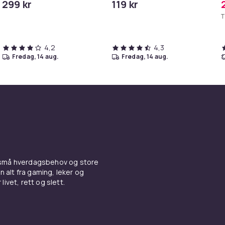
299 kr
119 kr
iPhone/iPad
T
4,2
4,3
fredag, 14 aug.
fredag, 14 aug.
 små hverdagsbehov og store
n alt fra gaming, leker og
livet, rett og slett.