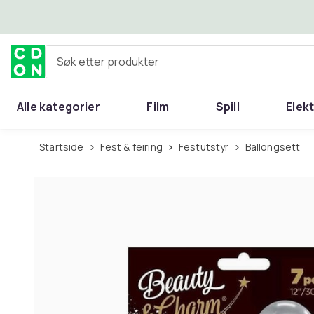
Hopp til hovedinnhold
Søk etter produkter
Alle kategorier
Film
Spill
Elek
Startside
Fest & feiring
Festutstyr
Ballongsett