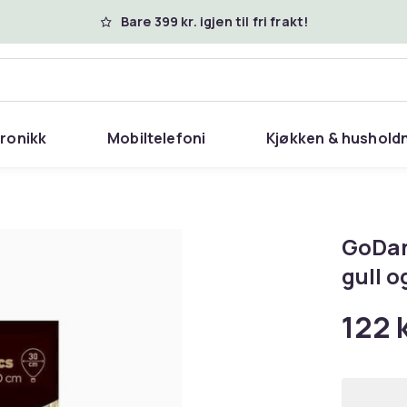
Bare 399 kr. igjen til fri frakt!
tronikk
Mobiltelefoni
Kjøkken & hushold
GoDan
gull o
122 