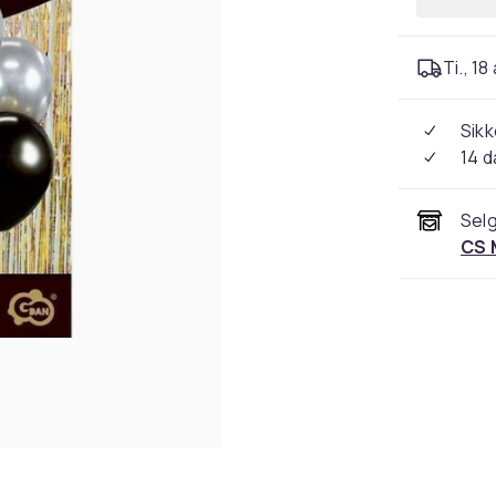
Ti., 18
Sikk
14 d
Selg
CS