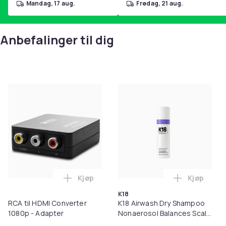
mandag, 17 aug.
fredag, 21 aug.
Anbefalinger til dig
Kjøp
Kjøp
Legg RCA til HDMI Converter 1080p - Ada
Legg K18 A
K18
RCA til HDMI Converter
K18 Airwash Dry Shampoo
1080p - Adapter
Nonaerosol Balances Scalp
& Controls Excess Oil