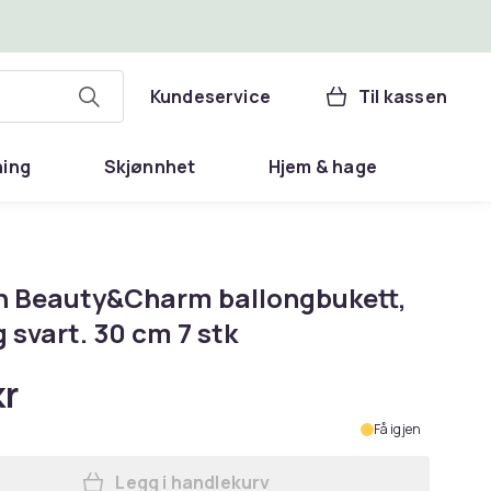
Kundeservice
Til kassen
ning
Skjønnhet
Hjem & hage
 Beauty&Charm ballongbukett,
g svart. 30 cm 7 stk
kr
Få igjen
Legg i handlekurv