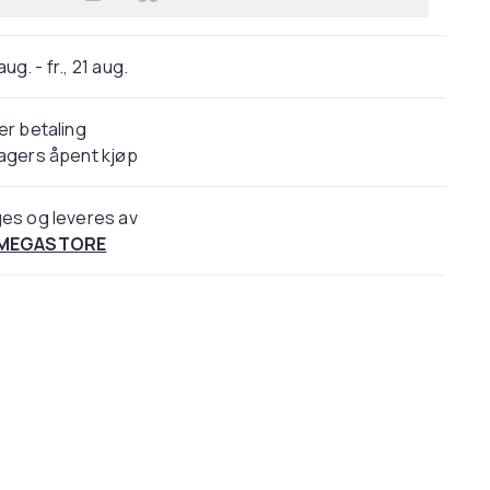
Legg GoDan Beauty&Charm ballongbuk
 aug. - fr., 21 aug.
er betaling
agers åpent kjøp
es og leveres av
 MEGASTORE