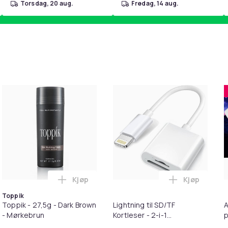
torsdag, 20 aug.
fredag, 14 aug.
Kjøp
Kjøp
pter i handlekurven
irwash Dry Shampoo Nonaerosol Balances Scalp & Controls Exc
Legg Toppik - 27,5g - Dark Brown - Mørkeb
Legg Lightni
Toppik
Toppik - 27,5g - Dark Brown
Lightning til SD/TF
A
- Mørkebrun
Kortleser - 2-i-1
p
Minnekortadapter til
S