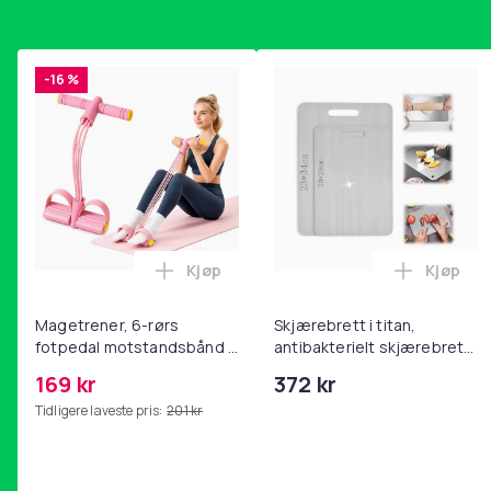
-16 %
Kjøp
Kjøp
Legg Magetrener, 6-rørs fotpedal mot
Legg Skj
Magetrener, 6-rørs
Skjærebrett i titan,
fotpedal motstandsbånd -
antibakterielt skjærebrett,
mage- og kjernetrening,
skjærebrett i rustfritt stål,
169 kr
372 kr
yoga og
BPA-fri (2 stk.)
Tidligere laveste pris:
201 kr
hjemmegymnastikk Pink