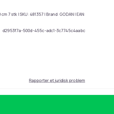
cm 7 stk | SKU: 481357 | Brand: GODAN | EAN:
d2953f7a-500d-455c-adc1-3c7745c4aabc
Rapporter et juridisk problem