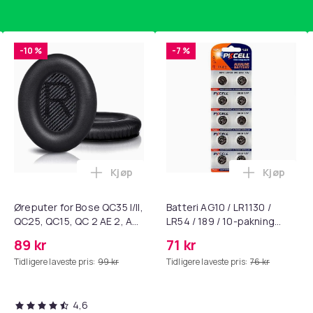
-10 %
-7 %
Kjøp
Kjøp
standsbånd - mage- og kjernetrening, yoga og hjemmegymnast
ærebrett i titan, antibakterielt skjærebrett, skjærebrett i rustf
Legg Øreputer for Bose QC35 I/II, QC25, 
Legg Batte
Øreputer for Bose QC35 I/II,
Batteri AG10 / LR1130 /
QC25, QC15, QC 2 AE 2, AE
LR54 / 189 / 10-pakning
2i, AE 2w, SoundTrue,
PKcell
89 kr
71 kr
SoundLink Black
Tidligere laveste pris:
99 kr
Tidligere laveste pris:
76 kr
4,6