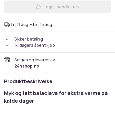
Legg i handlekurv
Legg Balalclava - Svart i h
Ti., 11 aug. - to., 13 aug.
Sikker betaling
14 dagers åpent kjøp
Selges og leveres av
24hshop.no
Produktbeskrivelse
Myk og lett balaclava for ekstra varme på
kalde dager