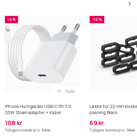
212ec89a-5de3-59a7-8781-3e5392052b6f
Produktsikkerhetsinformasjon
-4 %
-12 %
Kjøp
Legg iPhone Hurtiglader USB-C 
iPhone Hurtiglader USB-C PD 3.0.
Løkke for 22 mm klokke
20W Strømadapter + Kabel
pakning Black
108 kr
69 kr
Tidligere laveste pris:
113 kr
Tidligere laveste pris:
78 kr