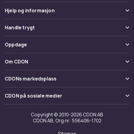
Hjelp og informasjon
Vanlige spørsmål
Handle trygt
Spor pakke
Betaling
Oppdage
Angre & returner her
Levering
Kategorier
Kontakt oss
Om CDON
Vilkår & policy
Varemerker
Om oss
Tilbakekallinger
CDONs markedsplass
Guider
Kundeanmeldelser
Merchant Help Center
CDON på sosiale medier
Jobbe på CDON
Investor relations
Copyright © 2010-2026 CDON AB
CDON AB, Org.nr: 556406-1702
Tilgjengelighet
Sitemap